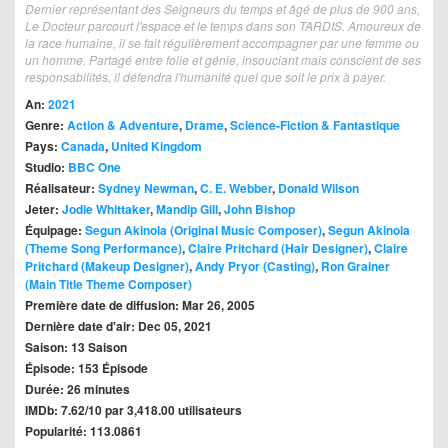
Dernier représentant des Seigneurs du temps et âgé de plus de 900 ans,
Le Docteur parcourt l'espace et le temps dans son TARDIS. Amoureux de
la race humaine, il se fait régulièrement accompagner par une femme ou
un homme. Partagé entre folie et génie, insouciant mais conscient de ses
responsabilités, il défendra l'humanité quel que soit le prix à payer.
An:
2021
Genre:
Action & Adventure
,
Drame
,
Science-Fiction & Fantastique
Pays:
Canada
,
United Kingdom
Studio:
BBC One
Réalisateur:
Sydney Newman
,
C. E. Webber
,
Donald Wilson
Jeter:
Jodie Whittaker
,
Mandip Gill
,
John Bishop
Équipage:
Segun Akinola (Original Music Composer)
,
Segun Akinola
(Theme Song Performance)
,
Claire Pritchard (Hair Designer)
,
Claire
Pritchard (Makeup Designer)
,
Andy Pryor (Casting)
,
Ron Grainer
(Main Title Theme Composer)
Première date de diffusion: Mar 26, 2005
Dernière date d'air: Dec 05, 2021
Saison: 13 Saison
Épisode: 153 Épisode
Durée: 26 minutes
IMDb: 7.62/10 par 3,418.00 utilisateurs
Popularité: 113.0861