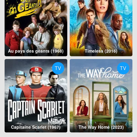
Au pays des géants (1968)
Timeless (2016)
TV
TV
Capitaine Scarlet (1967)
The Way Home (2023)