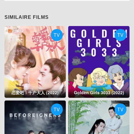
SIMILAIRE FILMS
TV
TV
恋爱吧！千户大人 (2022)
Golden Girls 3033 (2022)
TV
TV