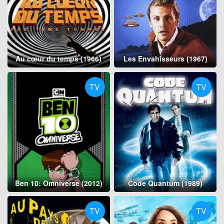
Au cœur du temps (1966)
Les Envahisseurs (1967)
TV
TV
Ben 10: Omniverse (2012)
Code Quantum (1989)
TV
TV