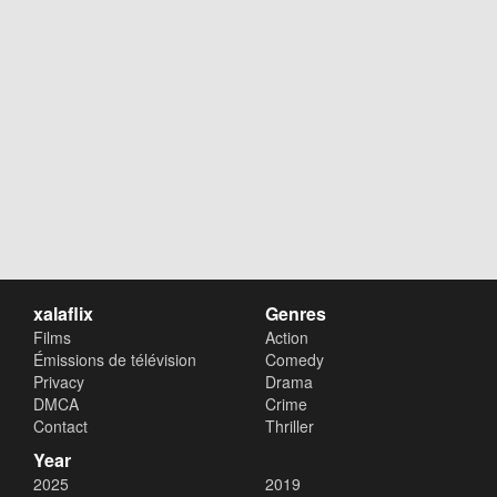
xalaflix
Genres
Films
Action
Émissions de télévision
Comedy
Privacy
Drama
DMCA
Crime
Contact
Thriller
Year
2025
2019