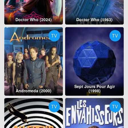
Doctor Who (2024)
Doctor Who (1963)
TV
TV
Sept Jours Pour Agir
Andromeda (2000)
(1998)
TV
TV