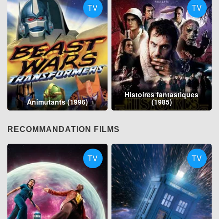
TV
TV
Histoires fantastiques
Animutants (1996)
(1985)
RECOMMANDATION FILMS
TV
TV