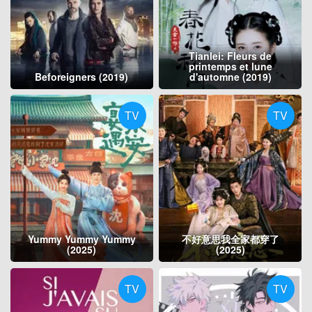
Tianlei: Fleurs de
printemps et lune
Beforeigners (2019)
d'automne (2019)
TV
TV
Yummy Yummy Yummy
不好意思我全家都穿了
(2025)
(2025)
TV
TV