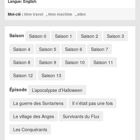
Langue: English
Mot-clé :
time travel
,
time machine
,
alien
Saison
Saison 0
Saison 1
Saison 2
Saison 3
Saison 4
Saison 5
Saison 6
Saison 7
Saison 8
Saison 9
Saison 10
Saison 11
Saison 12
Saison 13
Épisode
L’apocalypse d’Halloween
La guerre des Sontariens
Il n’était pas une fois
Le village des Anges
Survivants du Flux
Les Conquérants