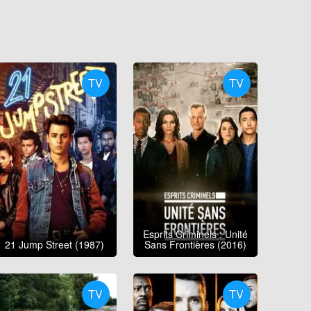
TV
TV
Esprits Criminels : Unité
21 Jump Street (1987)
Sans Frontières (2016)
TV
TV