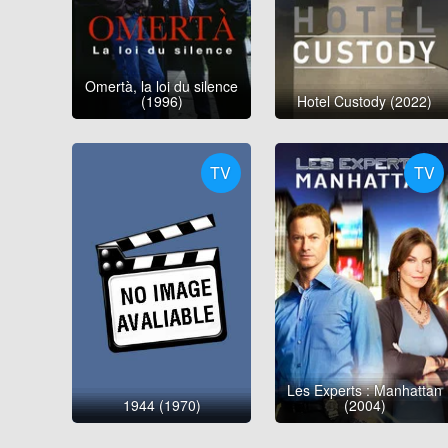
Omertà, la loi du silence
(1996)
Hotel Custody (2022)
TV
TV
Les Experts : Manhattan
1944 (1970)
(2004)