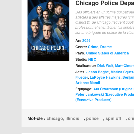
Chicago Police Dep
Des officiers en uniforme qui patrou
affectés à des affaires majeures (cri
district 21 de Chicago risquent quo
professionnel et entâchent la sphèr
sur une brigade de police de la ville
An:
2026
Genre:
Crime
,
Drame
Pays:
United States of America
Studio:
NBC
Réalisateur:
Dick Wolf
,
Matt Olms
Jeter:
Jason Beghe
,
Marina Squerc
Flueger
,
LaRoyce Hawkins
,
Benjam
Arienne Mandi
Équipage:
Atli Örvarsson (Origin
Peter Jankowski (Executive Produ
(Executive Producer)
Mot-clé :
chicago, illinois
,
police
,
spin off
,
cr