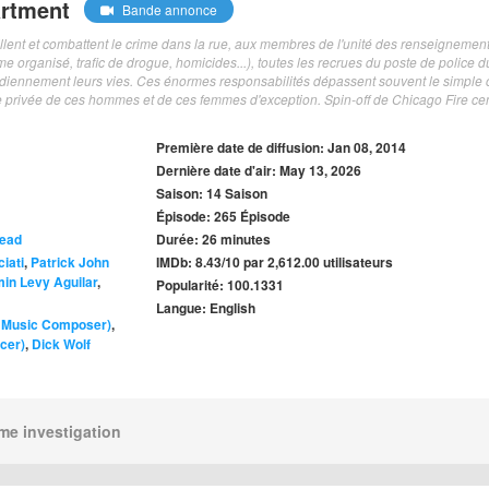
artment
Bande annonce
illent et combattent le crime dans la rue, aux membres de l'unité des renseignemen
me organisé, trafic de drogue, homicides...), toutes les recrues du poste de police d
tidiennement leurs vies. Ces énormes responsabilités dépassent souvent le simple
e privée de ces hommes et de ces femmes d'exception. Spin-off de Chicago Fire ce
.
Première date de diffusion: Jan 08, 2014
Dernière date d'air: May 13, 2026
Saison: 14 Saison
Épisode: 265 Épisode
tead
Durée: 26 minutes
iati
,
Patrick John
IMDb: 8.43/10 par 2,612.00 utilisateurs
in Levy Aguilar
,
Popularité: 100.1331
Langue: English
al Music Composer)
,
cer)
,
Dick Wolf
ime investigation