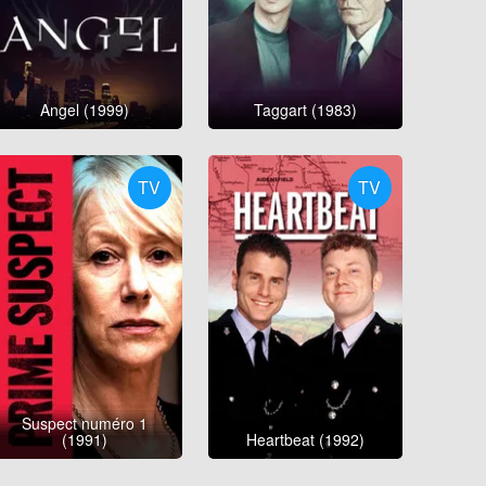
Angel (1999)
Taggart (1983)
TV
TV
Suspect numéro 1
(1991)
Heartbeat (1992)