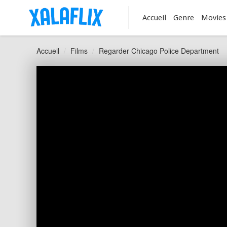
Accueil
Genre
Movies
Accueil
Films
Regarder Chicago Police Department