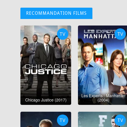
RECOMMANDATION FILMS
TV
TV
Les Experts : Manhattan
Chicago Justice (2017)
(2004)
TV
TV