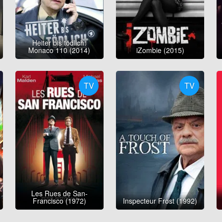
Heiter bis tödlich:
Monaco 110 (2014)
iZombie (2015)
TV
TV
Les Rues de San-
Francisco (1972)
Inspecteur Frost (1992)