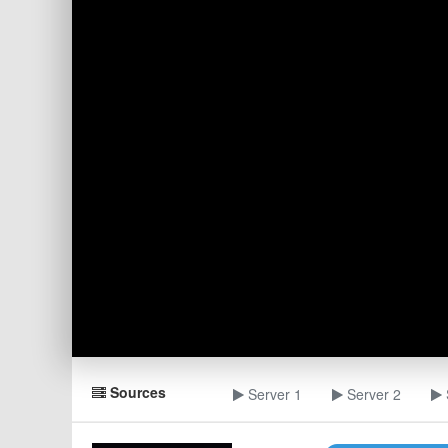
Sources
Server 1
Server 2