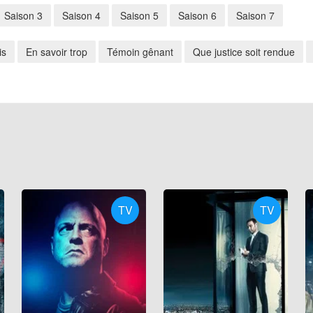
Saison 3
Saison 4
Saison 5
Saison 6
Saison 7
is
En savoir trop
Témoin gênant
Que justice soit rendue
TV
TV