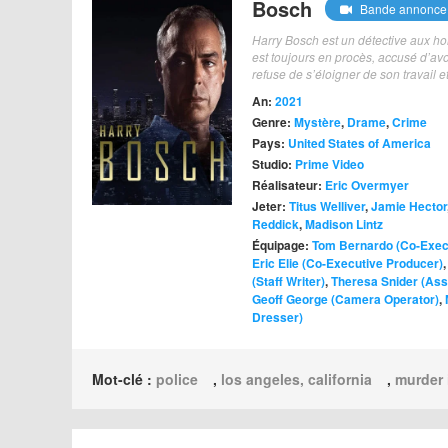
Bosch
Bande annonce
Harry Bosch est un détective aux homi
est toujours en procès, accusé d’avoi
refuse de s’éloigner de son travail 
An:
2021
Genre:
Mystère
,
Drame
,
Crime
Pays:
United States of America
Studio:
Prime Video
Réalisateur:
Eric Overmyer
Jeter:
Titus Welliver
,
Jamie Hector
Reddick
,
Madison Lintz
Équipage:
Tom Bernardo (Co-Exec
Eric Elie (Co-Executive Producer)
(Staff Writer)
,
Theresa Snider (Ass
Geoff George (Camera Operator)
,
Dresser)
Mot-clé :
police
,
los angeles, california
,
murder 