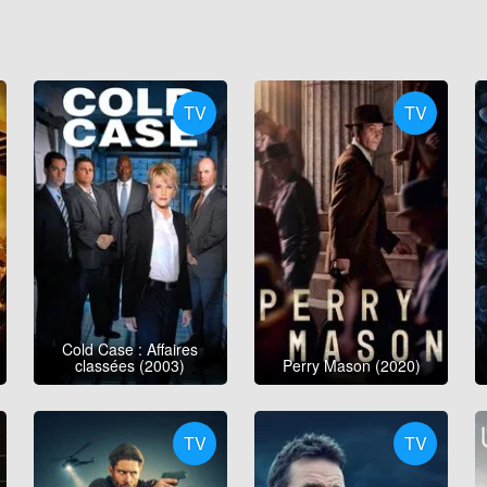
TV
TV
Cold Case : Affaires
classées (2003)
Perry Mason (2020)
TV
TV