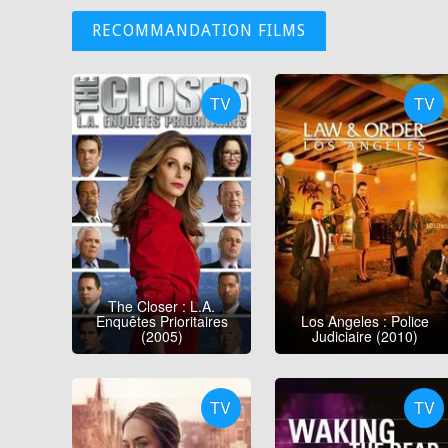
RECOMMANDATION FILMS
TV
TV
The Closer : L.A.
Enquêtes Prioritaires
Los Angeles : Police
(2005)
Judiciaire (2010)
TV
TV