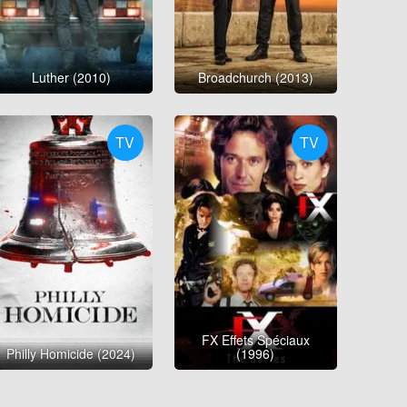
Luther (2010)
Broadchurch (2013)
TV
TV
FX Effets Spéciaux
Philly Homicide (2024)
(1996)