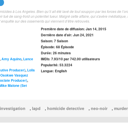
cides à Los Angeles. Bien qu’il ait été lavé de tout soupçon par les forces de l’ordr
r tué de sang-froid un potentiel tueur. Malgré cette affaire, qui s'avère médiatique,
et enquête sur des ossements qui viennent d’être retrouvés.
Première date de diffusion: Jan 14, 2015
Dernière date d'air: Jun 24, 2021
Saison: 7 Saison
Épisode: 68 Épisode
Durée: 26 minutes
,
Amy Aquino
,
Lance
IMDb: 7.93/10 par 742.00 utilisateurs
Popularité: 53.3224
utive Producer)
,
Lolis
Langue: English
,
Osokwe Vasquez
ociate Producer)
,
Mike Malone (Set
investigation
,
lapd
,
homicide detective
,
neo-noir
,
murder