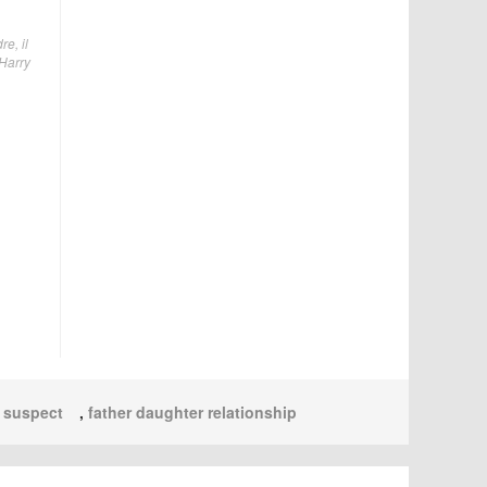
e, il
 Harry
 suspect
,
father daughter relationship