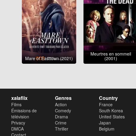
Meurtres en sommeil
Mare of Easttown (2021)
(2001)
xalaflix
Genres
Country
Films
Action
France
Émissions de
Comedy
South Korea
télévision
Drama
United States
Privacy
Crime
Japan
DMCA
Thriller
Belgium
Contact