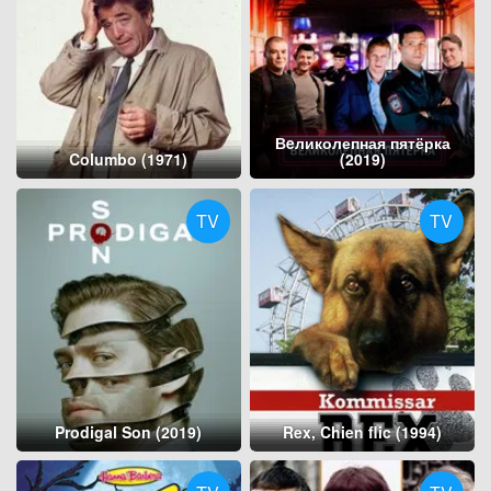
Вeликолепная пятёрка
Columbo (1971)
(2019)
TV
TV
Prodigal Son (2019)
Rex, Chien flic (1994)