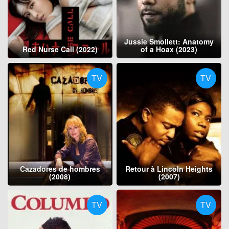
Jussie Smollett: Anatomy
Red Nurse Call (2022)
of a Hoax (2023)
TV
TV
Cazadores de hombres
Retour à Lincoln Heights
(2008)
(2007)
TV
TV