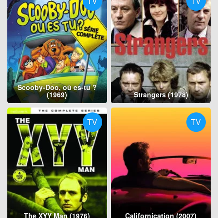
TV
TV
Scooby-Doo, où es-tu ?
(1969)
Strangers (1978)
TV
TV
The XYY Man (1976)
Californication (2007)