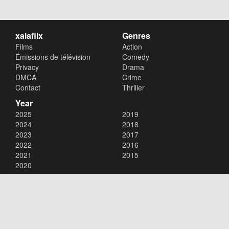
xalaflix
Genres
Films
Action
Émissions de télévision
Comedy
Privacy
Drama
DMCA
Crime
Contact
Thriller
Year
2025
2019
2024
2018
2023
2017
2022
2016
2021
2015
2020
Copyright © 2026
xalaflix
. All Rights Reserved.
Disclaimer: This site does not store any files on its server. All contents