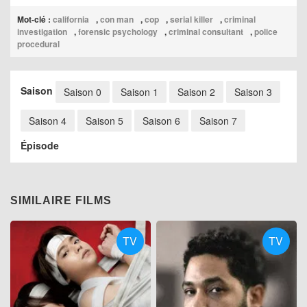
Mot-clé :
california
,
con man
,
cop
,
serial killer
,
criminal
investigation
,
forensic psychology
,
criminal consultant
,
police
procedural
Saison
Saison 0
Saison 1
Saison 2
Saison 3
Saison 4
Saison 5
Saison 6
Saison 7
Épisode
SIMILAIRE FILMS
TV
TV