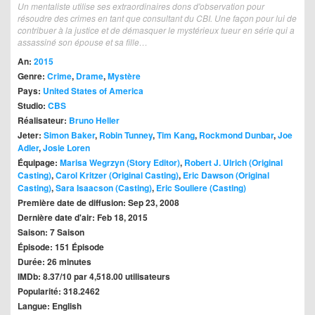
Un mentaliste utilise ses extraordinaires dons d'observation pour
résoudre des crimes en tant que consultant du CBI. Une façon pour lui de
contribuer à la justice et de démasquer le mystérieux tueur en série qui a
assassiné son épouse et sa fille…
An:
2015
Genre:
Crime
,
Drame
,
Mystère
Pays:
United States of America
Studio:
CBS
Réalisateur:
Bruno Heller
Jeter:
Simon Baker
,
Robin Tunney
,
Tim Kang
,
Rockmond Dunbar
,
Joe
Adler
,
Josie Loren
Équipage:
Marisa Wegrzyn (Story Editor)
,
Robert J. Ulrich (Original
Casting)
,
Carol Kritzer (Original Casting)
,
Eric Dawson (Original
Casting)
,
Sara Isaacson (Casting)
,
Eric Souliere (Casting)
Première date de diffusion: Sep 23, 2008
Dernière date d'air: Feb 18, 2015
Saison: 7 Saison
Épisode: 151 Épisode
Durée: 26 minutes
IMDb: 8.37/10 par 4,518.00 utilisateurs
Popularité: 318.2462
Langue: English