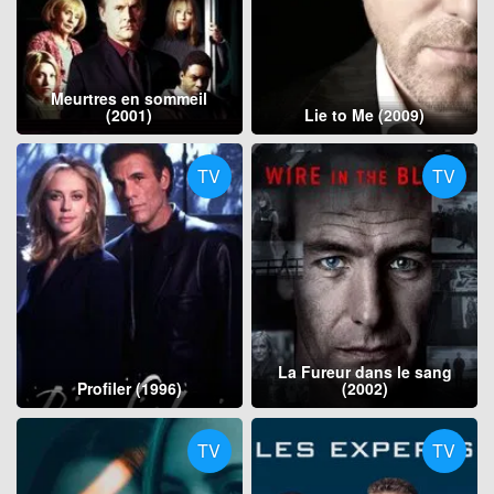
Meurtres en sommeil
(2001)
Lie to Me (2009)
TV
TV
La Fureur dans le sang
Profiler (1996)
(2002)
TV
TV