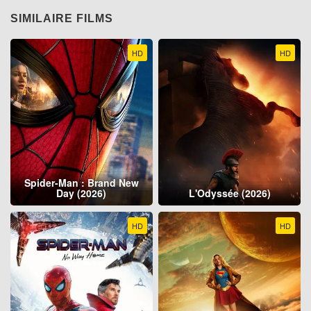
SIMILAIRE FILMS
HD
HD
Spider-Man : Brand New
Day (2026)
L'Odyssée (2026)
HD
HD