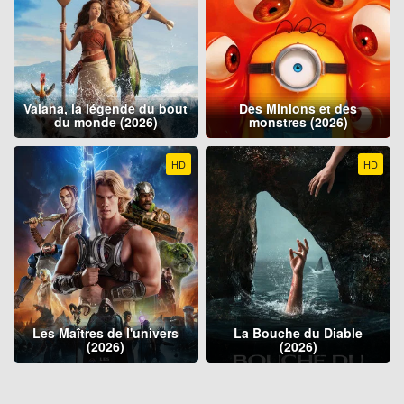
Vaiana, la légende du bout
Des Minions et des
du monde (2026)
monstres (2026)
HD
HD
Les Maîtres de l'univers
La Bouche du Diable
(2026)
(2026)