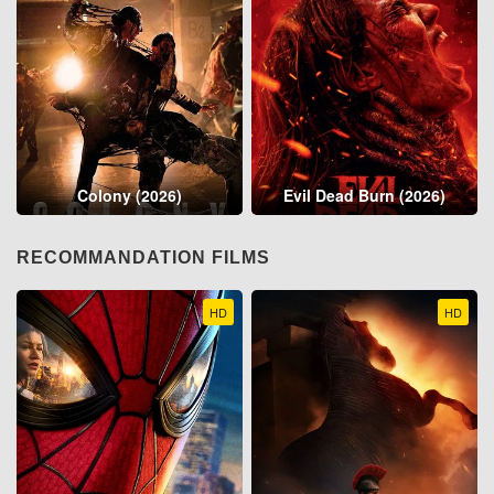
Colony (2026)
Evil Dead Burn (2026)
RECOMMANDATION FILMS
HD
HD