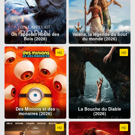
On l'appelait Robin des
Vaiana, la légende du bout
Bois (2026)
du monde (2026)
HD
HD
Des Minions et des
La Bouche du Diable
monstres (2026)
(2026)
HD
HD