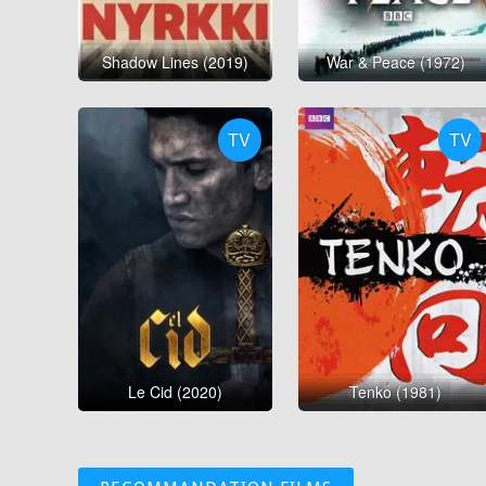
Shadow Lines (2019)
War & Peace (1972)
TV
TV
Le Cid (2020)
Tenko (1981)