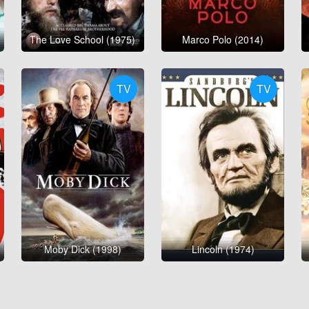
The Love School (1975)
Marco Polo (2014)
TV
TV
Moby Dick (1998)
Lincoln (1974)