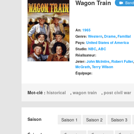
Wagon Train
Band
An:
1965
Genre:
Western
,
Drame
,
Familial
Pays:
United States of America
Studio:
NBC
,
ABC
Réalisateur:
Jeter:
John McIntire
,
Robert Fuller
McGrath
,
Terry Wilson
Équipage:
Mot-clé :
historical
,
wagon train
,
post civil war
Saison
Saison 1
Saison 2
Saison 3