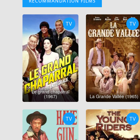
RECOMMANDATION FILMS
TV
TV
Le grand chaparral
(1967)
La Grande Vallée (1965)
TV
TV