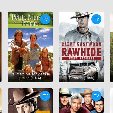
TV
TV
La Petite Maison dans la
prairie (1974)
Rawhide (1959)
TV
TV