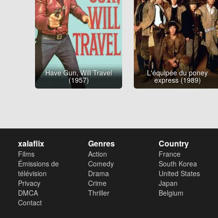
Have Gun, Will Travel
L'équipée du poney
(1957)
express (1989)
xalaflix
Genres
Country
Films
Action
France
Émissions de
Comedy
South Korea
télévision
Drama
United States
Privacy
Crime
Japan
DMCA
Thriller
Belgium
Contact