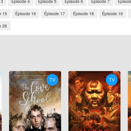
 3
Épisode 4
Épisode 5
Épisode 6
Épisode 7
Épisod
e 15
Épisode 16
Épisode 17
Épisode 18
Épisode 19
e 26
TV
TV