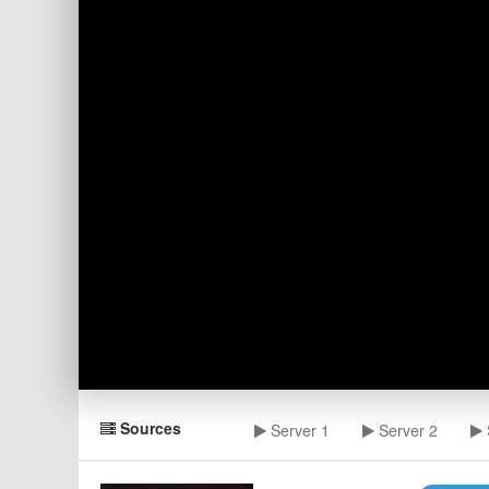
Sources
Server 1
Server 2