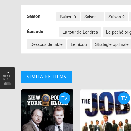
Saison
Saison 0
Saison 1
Saison 2
Épisode
La tour de Londres
Le péché orig
Dessous de table
Le hibou
Stratégie optimale
SIMILAIRE FILMS
NIGHT
MODE
TV
TV