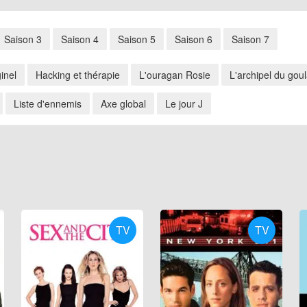
Saison 3
Saison 4
Saison 5
Saison 6
Saison 7
inel
Hacking et thérapie
L'ouragan Rosie
L'archipel du gou
Liste d'ennemis
Axe global
Le jour J
TV
TV