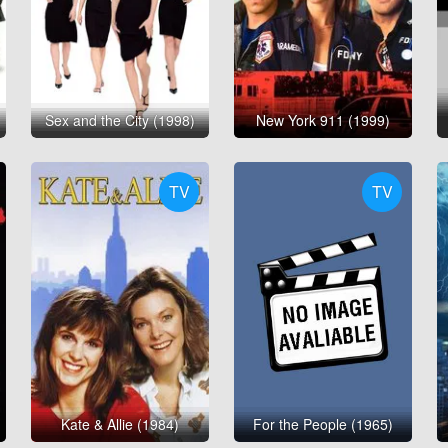
Sex and the City (1998)
New York 911 (1999)
TV
TV
Kate & Allie (1984)
For the People (1965)