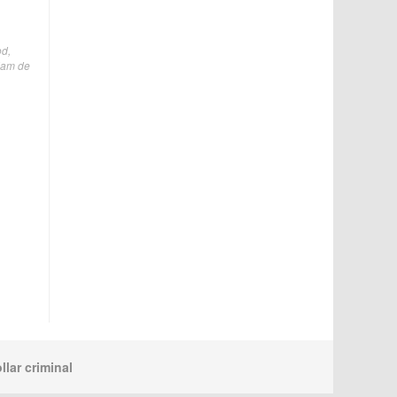
od,
 dam de
llar criminal