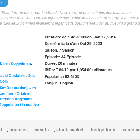
ce
Rhoades, un procureur fédéral de New York, affronte certains des plus riches
ent des Etats-Unis. Dans la ligne de mire, l'ambitieux et brillant Bobby "Axe" Axelr
tre. Les deux hommes rivalisent d'ingéniosité pour manoeuvrer au mieux au grand
Première date de diffusion: Jan 17, 2016
Dernière date d'air: Oct 29, 2023
Saison: 7 Saison
Épisode: 84 Épisode
Brian Koppelman
,
Durée: 26 minutes
IMDb: 7.80/10 par 1,054.00 utilisateurs
avid Costabile
,
Dola
Popularité: 62.4503
uCoin
Langue: English
(Set Decoration)
,
Jim
aufman (Original
Brendan Angelides
Koppelman (Executive
et
,
finances
,
wealth
,
stock market
,
hedge fund
,
white co