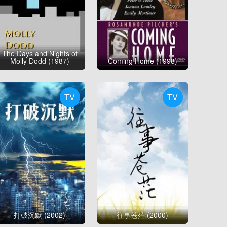
The Days and Nights of
Molly Dodd (1987)
Coming Home (1998)
TV
TV
打破沉默 (2002)
往事苍茫 (2000)