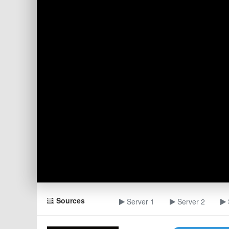
Sources
Server 1
Server 2