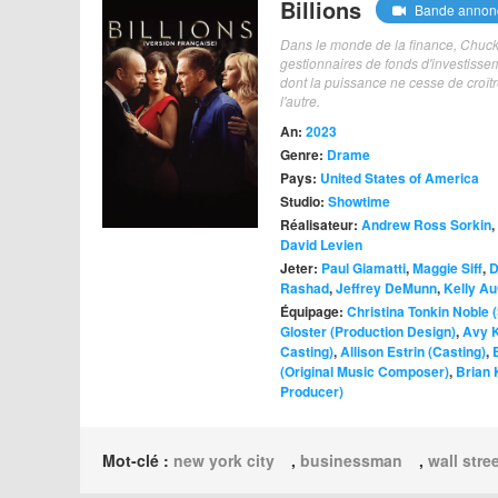
Billions
Bande annon
Dans le monde de la finance, Chuck 
gestionnaires de fonds d'investissem
dont la puissance ne cesse de croî
l'autre.
An:
2023
Genre:
Drame
Pays:
United States of America
Studio:
Showtime
Réalisateur:
Andrew Ross Sorkin
,
David Levien
Jeter:
Paul Giamatti
,
Maggie Siff
,
D
Rashad
,
Jeffrey DeMunn
,
Kelly A
Équipage:
Christina Tonkin Noble 
Gloster (Production Design)
,
Avy K
Casting)
,
Allison Estrin (Casting)
,
(Original Music Composer)
,
Brian 
Producer)
Mot-clé :
new york city
,
businessman
,
wall stre