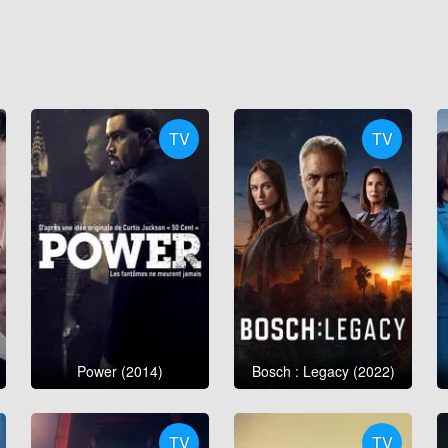
TV
TV
Power (2014)
Bosch : Legacy (2022)
TV
TV