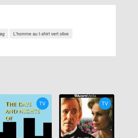
lag
L'homme au t-shirt vert olive
TV
TV