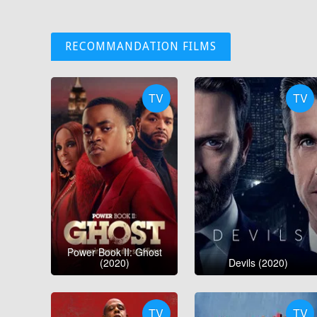
RECOMMANDATION FILMS
TV
TV
Power Book II: Ghost
(2020)
Devils (2020)
TV
TV