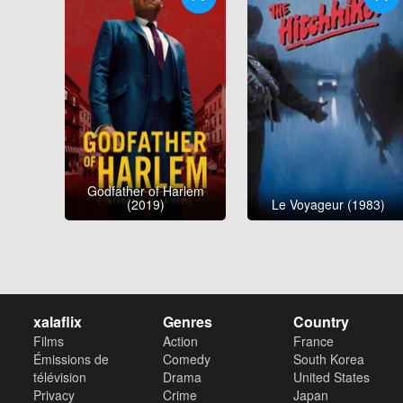
Godfather of Harlem
(2019)
Le Voyageur (1983)
xalaflix
Genres
Country
Films
Action
France
Émissions de
Comedy
South Korea
télévision
Drama
United States
Privacy
Crime
Japan