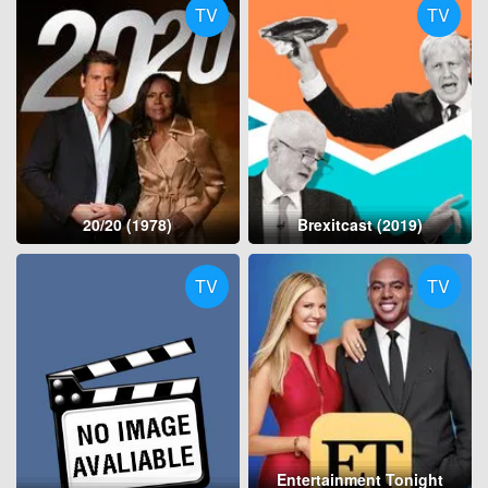
TV
TV
20/20 (1978)
Brexitcast (2019)
TV
TV
Entertainment Tonight