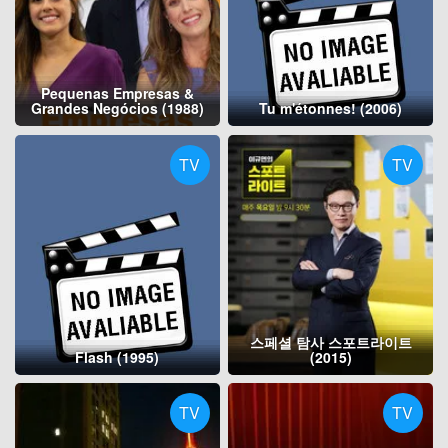
Pequenas Empresas &
Grandes Negócios (1988)
Tu m'étonnes! (2006)
TV
TV
스페셜 탐사 스포트라이트
Flash (1995)
(2015)
TV
TV