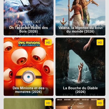
On l'appelait Robin des
Vaiana, la légende du bout
Bois (2026)
du monde (2026)
HD
HD
Des Minions et des
La Bouche du Diable
monstres (2026)
(2026)
HD
HD