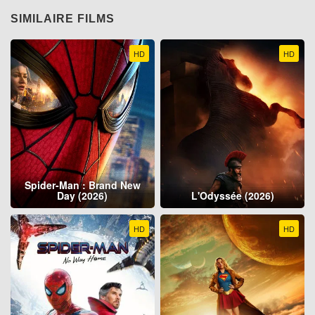
SIMILAIRE FILMS
HD
HD
Spider-Man : Brand New
Day (2026)
L'Odyssée (2026)
HD
HD