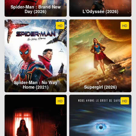
Spider-Man : Brand New
Day (2026)
L'Odyssée (2026)
HD
HD
Spider-Man : No Way
Home (2021)
Supergirl (2026)
HD
HD