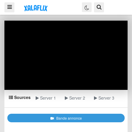
Sources
Server 1
Server 2
Server 3
Bande annonce