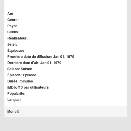
An:
Genre:
Pays:
Studio:
Réalisateur:
Jeter:
Équipage:
Première date de diffusion: Jan 01, 1970
Dernière date d'air: Jan 01, 1970
Saison: Saison
Épisode: Épisode
Durée: minutes
IMDb: /10 par utilisateurs
Popularité:
Langue:
Mot-clé :