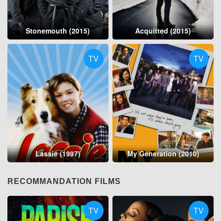
Stonemouth (2015)
Acquitted (2015)
TV
TV
Lassie (1997)
My Generation (2010)
RECOMMANDATION FILMS
TV
TV