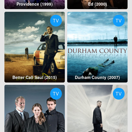
Providence (1999)
Ed (2000)
TV
TV
Better Call Saul (2015)
Durham County (2007)
TV
TV