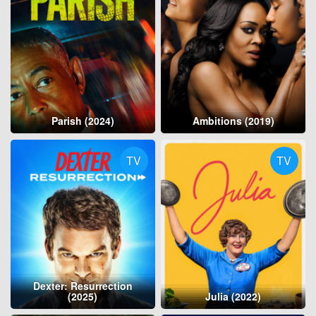
Parish (2024)
Ambitions (2019)
TV
TV
Dexter: Resurrection
(2025)
Julia (2022)