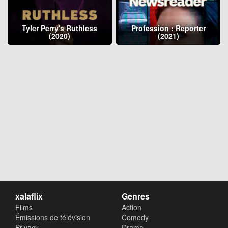
Tyler Perry's Ruthless
Profession : Reporter
(2020)
(2021)
xalaflix
Genres
Films
Action
Émissions de télévision
Comedy
Privacy
Drama