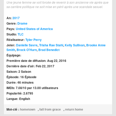
Une jeune femme se voit forcée de revenir à son ancienne vie après que
sa carrière politique ne soit mise en péril après une scandale sexuel.
An:
2017
Genre:
Drame
Pays:
United States of America
Studio:
TLC
Réalisateur:
Tyler Perry
Jeter:
Danielle Savre
,
Trisha Rae Stahl
,
Kelly Sullivan
,
Brooke Anne
Smith
,
Brock O'Hurn
,
Brad Benedict
Équipage:
Première date de diffusion: Aug 22, 2016
Dernière date d'air: Feb 22, 2017
Saison: 2 Saison
Épisode: 16 Épisode
Durée: 46 minutes
IMDb: 7.08/10 par 13.00 utilisateurs
Popularité: 2.6795
Langue: English
Mot-clé :
hometown
,
fall from grace
,
return home