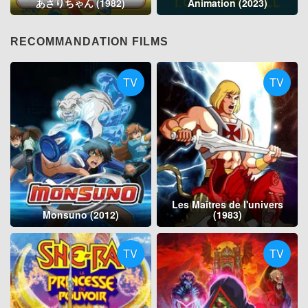
あさりちゃん (1982)
Animation (2023)
RECOMMANDATION FILMS
TV
TV
Les Maîtres de l'univers
Monsuno (2012)
(1983)
TV
TV