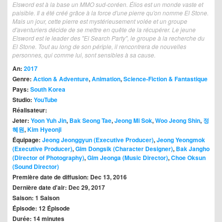
Elsword est à la base un MMO sud-coréen. Élios est un monde vaste et
paisible. Il a été créé grâce à la force d'une pierre qu'on nomme El Stone.
Mais un jour, cette pierre est mystérieusement volée et un groupe
d'aventuriers décide de se mettre en quête de la récupérer. Le jeune
Elsword est le leader des "El Search Party", le groupe à la recherche du
El Stone. Tout au long de son périple, il rencontrera de nouvelles
personnes, qui comme lui, sont sensibles à sa cause.
An:
2017
Genre:
Action & Adventure
,
Animation
,
Science-Fiction & Fantastique
Pays:
South Korea
Studio:
YouTube
Réalisateur:
Jeter:
Yoon Yuh Jin
,
Bak Seong Tae
,
Jeong Mi Sok
,
Woo Jeong Shin
,
정
혜원
,
Kim Hyeonji
Équipage:
Jeong Jeonggyun (Executive Producer)
,
Jeong Yeongmok
(Executive Producer)
,
Gim Dongsik (Character Designer)
,
Bak Jangho
(Director of Photography)
,
Gim Jeonga (Music Director)
,
Choe Oksun
(Sound Director)
Première date de diffusion: Dec 13, 2016
Dernière date d'air: Dec 29, 2017
Saison: 1 Saison
Épisode: 12 Épisode
Durée: 14 minutes