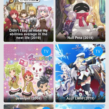
Didn't I say to make my
abilities average in the
next life (2019)
Null Peta (2019)
TV
TV
Jewelpet (2009)
Azur Lane (2019)