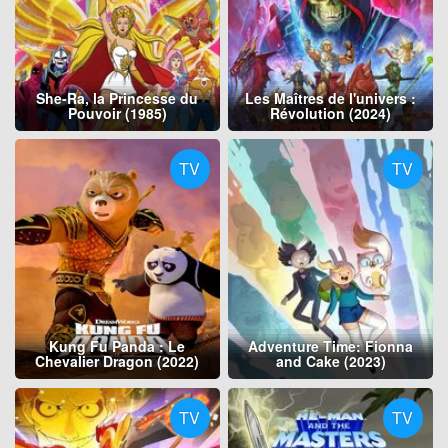
She-Ra, la Princesse du
Les Maîtres de l'univers :
Pouvoir (1985)
Révolution (2024)
TV
TV
Kung Fu Panda : Le
Adventure Time: Fionna
Chevalier Dragon (2022)
and Cake (2023)
TV
TV