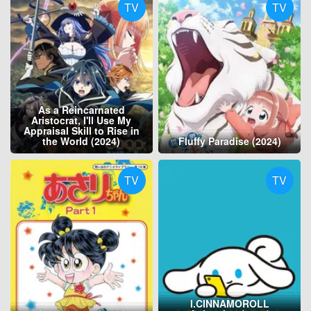
TV
TV
As a Reincarnated
Aristocrat, I'll Use My
Appraisal Skill to Rise in
the World (2024)
Fluffy Paradise (2024)
TV
TV
I.CINNAMOROLL