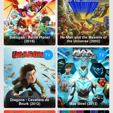
Bakugan : Battle Planet
He-Man and the Masters of
(2018)
the Universe (2002)
TV
TV
Dragons : Cavaliers de
Beurk (2012)
Max Steel (2013)