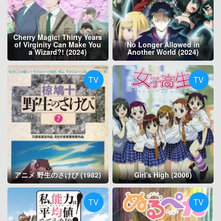
Cherry Magic! Thirty Years
of Virginity Can Make You
No Longer Allowed in
a Wizard?! (2024)
Another World (2024)
TV
TV
アニメ 野生のさけび (1982)
Girl's High (2006)
TV
TV