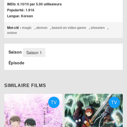
IMDb: 6.10/10 par 5.00 utilisateurs
Popularité: 1.916
Langue: Korean
Mot-clé :
magic
,
demon
,
based on video game
,
shounen
,
anime
Saison
Saison 1
Épisode
SIMILAIRE FILMS
TV
TV