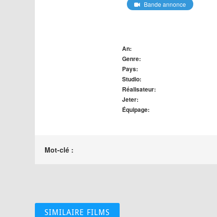
Bande annonce
An:
Genre:
Pays:
Studio:
Réalisateur:
Jeter:
Équipage:
Mot-clé :
SIMILAIRE FILMS