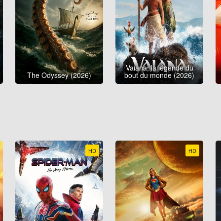
Vaiana, la légende du
The Odyssey (2026)
bout du monde (2026)
HD
HD