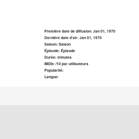
Première date de diffusion: Jan 01, 1970
Dernière date d'air: Jan 01, 1970
Saison: Saison
Épisode: Épisode
Durée: minutes
IMDb: /10 par utilisateurs
Popularité:
Langue: