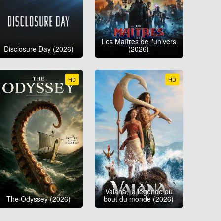
Les Maîtres de l'univers
Disclosure Day (2026)
(2026)
HD
HD
Vaiana, la légende du
The Odyssey (2026)
bout du monde (2026)