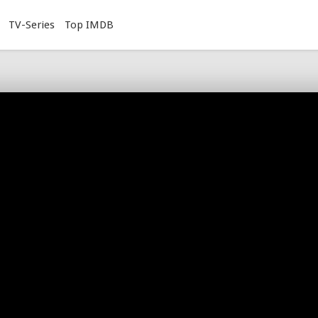
TV-Series
Top IMDB