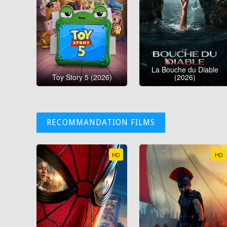
La Bouche du Diable
Toy Story 5 (2026)
(2026)
RECOMMANDATION FILMS
HD
HD