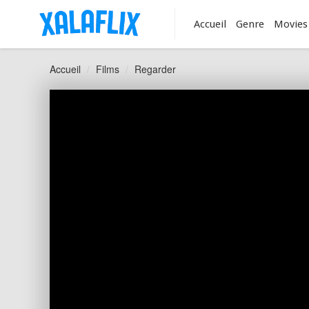
Accueil
Genre
Movies
Accueil
Films
Regarder