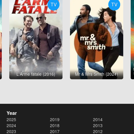
TV
TV
L'Arme fatale (2016)
Mr & Mrs Smith (2024)
Year
2025
2019
2014
2024
2018
2013
2023
2017
2012