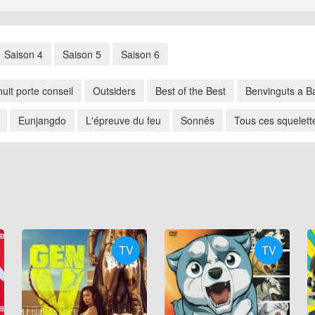
Saison 4
Saison 5
Saison 6
nuit porte conseil
Outsiders
Best of the Best
Benvinguts a B
Eunjangdo
L'épreuve du feu
Sonnés
Tous ces squelett
TV
TV