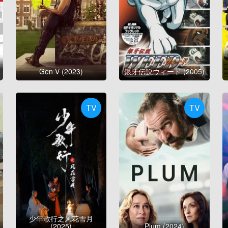
Gen V (2023)
銀牙伝説ウィード (2005)
TV
TV
少年歌行之风花雪月
(2025)
Plum (2024)