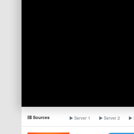
Sources
Server 1
Server 2