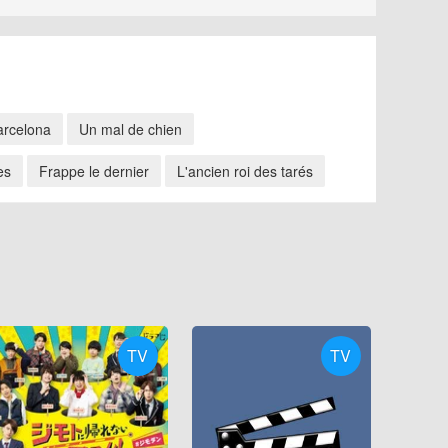
arcelona
Un mal de chien
es
Frappe le dernier
L'ancien roi des tarés
TV
TV