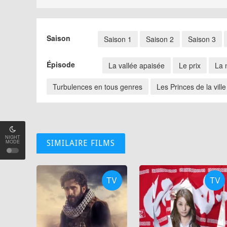
Saison
Saison 1
Saison 2
Saison 3
Épisode
La vallée apaisée
Le prix
La 
Turbulences en tous genres
Les Princes de la ville
NIGHT
MODE
SIMILAIRE FILMS
TV
TV