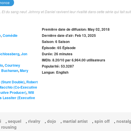
nonce
 du sang neuf. Johnny et Daniel ravivent leur rivalité dans cette série qui fait suit
Première date de diffusion: May 02, 2018
e
,
Comédie
Dernière date d'air: Feb 13, 2025
Saison: 6 Saison
Épisode: 65 Épisode
chlossberg
,
Jon
Durée: 26 minutes
IMDb: 8.20/10 par 6,964.00 utilisateurs
io
,
Courtney
Popularité: 53.3287
r Buchanan
,
Mary
Langue: English
(Stunt Double)
,
Robert
Macchio (Co-Executive
utive Producer)
,
Will
 Lassiter (Executive
i
,
sequel
,
rivalry
,
dojo
,
martial artist
,
spin off
,
nostalg
,
rousing