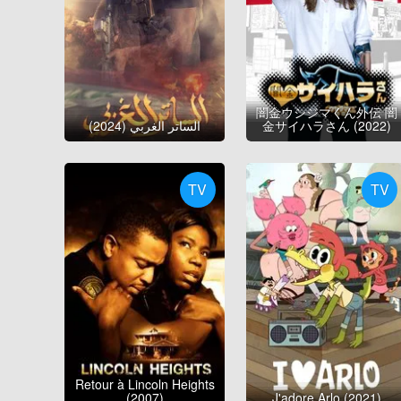
闇金ウシジマくん外伝 闇
الساتر الغربي (2024)
金サイハラさん (2022)
TV
TV
Retour à Lincoln Heights
(2007)
J'adore Arlo (2021)