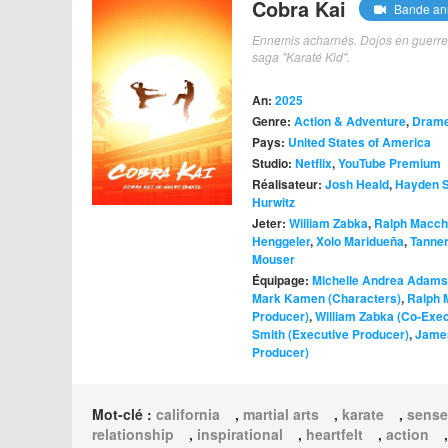
Cobra Kai
Bande an
Ennemis acharnés. Dojos en guerre. Et
saga "Karaté Kid".
An:
2025
Genre:
Action & Adventure
,
Dram
Pays:
United States of America
Studio:
Netflix
,
YouTube Premium
Réalisateur:
Josh Heald
,
Hayden S
Hurwitz
Jeter:
William Zabka
,
Ralph Macch
Henggeler
,
Xolo Maridueña
,
Tanne
Mouser
Équipage:
Michelle Andrea Adams 
Mark Kamen (Characters)
,
Ralph 
Producer)
,
William Zabka (Co-Exec
Smith (Executive Producer)
,
James
Producer)
Mot-clé :
california
,
martial arts
,
karate
,
sense
relationship
,
inspirational
,
heartfelt
,
action