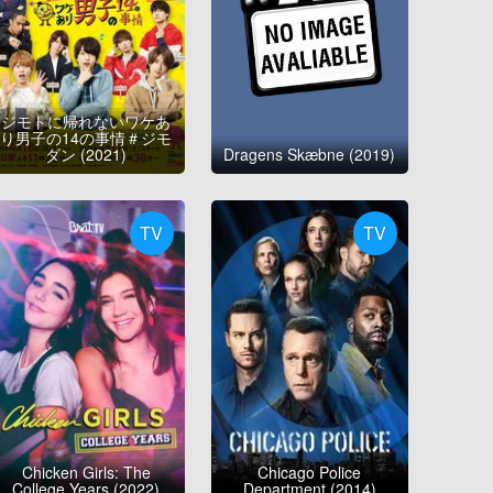
ジモトに帰れないワケあ
り男子の14の事情＃ジモ
ダン (2021)
Dragens Skæbne (2019)
TV
TV
Chicken Girls: The
Chicago Police
College Years (2022)
Department (2014)