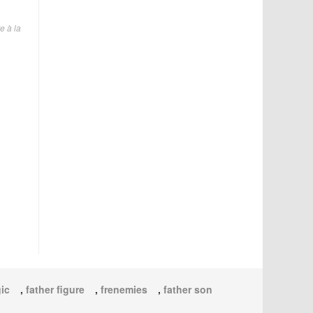
e à la
ic
,
father figure
,
frenemies
,
father son