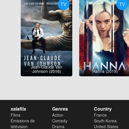
TV
TV
Jean-Claude Van
Johnson (2016)
Hanna (2019)
xalaflix
Genres
Country
Films
Action
France
Émissions de
Comedy
South Korea
télévision
Drama
United States