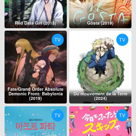
Red Data Girl (2013)
Gösta (2019)
TV
TV
Fate/Grand Order Absolute
Demonic Front: Babylonia
Du mouvement de la Terre
(2019)
(2024)
TV
TV