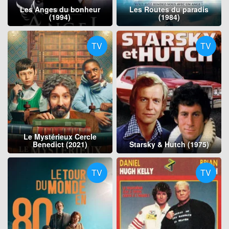
Les Anges du bonheur
Les Routes du paradis
(1994)
(1984)
TV
TV
Le Mystérieux Cercle
Benedict (2021)
Starsky & Hutch (1975)
TV
TV