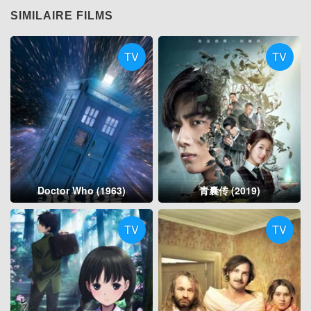
SIMILAIRE FILMS
TV
TV
Doctor Who (1963)
青囊传 (2019)
TV
TV