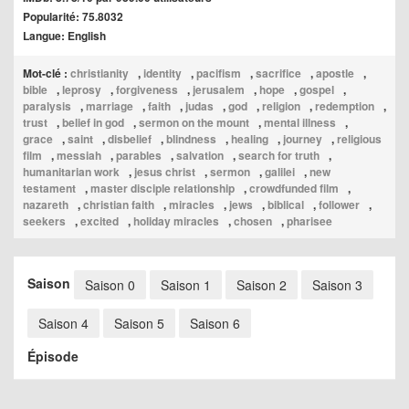
Popularité: 75.8032
Langue: English
Mot-clé :
christianity
,
identity
,
pacifism
,
sacrifice
,
apostle
,
bible
,
leprosy
,
forgiveness
,
jerusalem
,
hope
,
gospel
,
paralysis
,
marriage
,
faith
,
judas
,
god
,
religion
,
redemption
,
trust
,
belief in god
,
sermon on the mount
,
mental illness
,
grace
,
saint
,
disbelief
,
blindness
,
healing
,
journey
,
religious
film
,
messiah
,
parables
,
salvation
,
search for truth
,
humanitarian work
,
jesus christ
,
sermon
,
galilei
,
new
testament
,
master disciple relationship
,
crowdfunded film
,
nazareth
,
christian faith
,
miracles
,
jews
,
biblical
,
follower
,
seekers
,
excited
,
holiday miracles
,
chosen
,
pharisee
Saison
Saison 0
Saison 1
Saison 2
Saison 3
Saison 4
Saison 5
Saison 6
Épisode