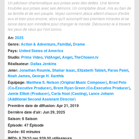
Un pêcheur charismatique aux prises avec des dettes. Une femme
troublée aux prises avec ses démons. Un comptable doué, mis au ban de
sa famille et de son peuple. Voyez comment Jésus atteint chacun d'entre
eux et bien plus encore, alors qu'il accomplit ses premiers miracles et se
lance dans son ministère pour changer le monde. Découvrez-le à travers
les yeux de ceux qui l'ont connu.
An:
2025
Genre:
Action & Adventure
,
Familial
,
Drame
Pays:
United States of America
Studio:
Prime Video
,
VidAngel
,
Angel
,
TheChosen.tv
Réalisateur:
Dallas Jenkins
Jeter:
Jonathan Roumie
,
Shahar Isaac
,
Elizabeth Tabish
,
Paras Patel
,
Noah James
,
George H. Xanthis
Équipage:
Matthew S. Nelson (Original Music Composer)
,
Brad Pelo
(Co-Executive Producer)
,
Brent Ryan Green (Co-Executive Producer)
,
Jamie Elliott (Producer)
,
Carla Hool (Casting)
,
Lance Johann
(Additional Second Assistant Director)
Première date de diffusion: Apr 21, 2019
Dernière date d'air: Jun 29, 2025
Saison: 6 Saison
Épisode: 47 Épisode
Durée: 60 minutes
IMDb: 8.78/10 par 939.00 utilisateurs