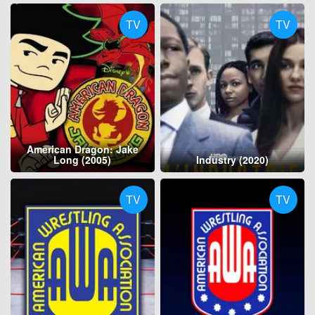
TV
TV
American Dragon: Jake
Long (2005)
Industry (2020)
TV
TV