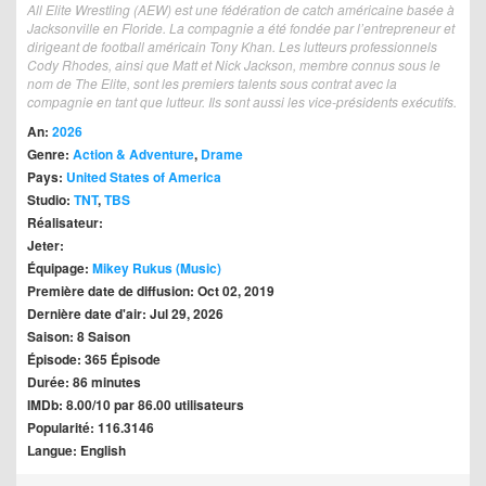
All Elite Wrestling (AEW) est une fédération de catch américaine basée à
Jacksonville en Floride. La compagnie a été fondée par l’entrepreneur et
dirigeant de football américain Tony Khan. Les lutteurs professionnels
Cody Rhodes, ainsi que Matt et Nick Jackson, membre connus sous le
nom de The Elite, sont les premiers talents sous contrat avec la
compagnie en tant que lutteur. Ils sont aussi les vice-présidents exécutifs.
An:
2026
Genre:
Action & Adventure
,
Drame
Pays:
United States of America
Studio:
TNT
,
TBS
Réalisateur:
Jeter:
Équipage:
Mikey Rukus (Music)
Première date de diffusion: Oct 02, 2019
Dernière date d'air: Jul 29, 2026
Saison: 8 Saison
Épisode: 365 Épisode
Durée: 86 minutes
IMDb: 8.00/10 par 86.00 utilisateurs
Popularité: 116.3146
Langue: English