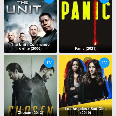
The Unit : Commando
d'élite (2006)
Panic (2021)
TV
TV
Los Angeles : Bad Girls
Chosen (2013)
(2019)