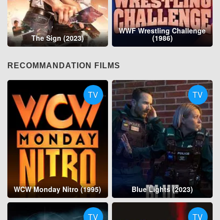
WWF Wrestling Challenge
The Sign (2023)
(1986)
RECOMMANDATION FILMS
TV
TV
WCW Monday Nitro (1995)
Blue Lights (2023)
TV
TV