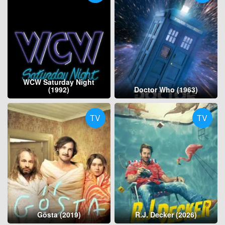
WCW Saturday Night
(1992)
Doctor Who (1963)
TV
TV
Gösta (2019)
R.J. Decker (2026)