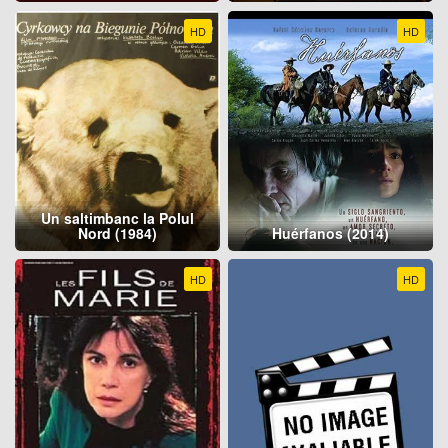
HD
HD
Un saltimbanc la Polul
Nord (1984)
Huérfanos (2014)
HD
HD