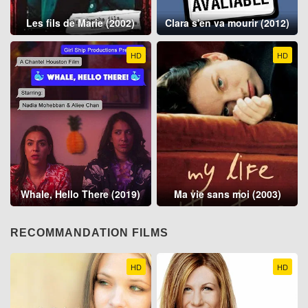
Les fils de Marie (2002)
Clara s'en va mourir (2012)
HD
HD
Whale, Hello There (2019)
Ma vie sans moi (2003)
RECOMMANDATION FILMS
HD
HD