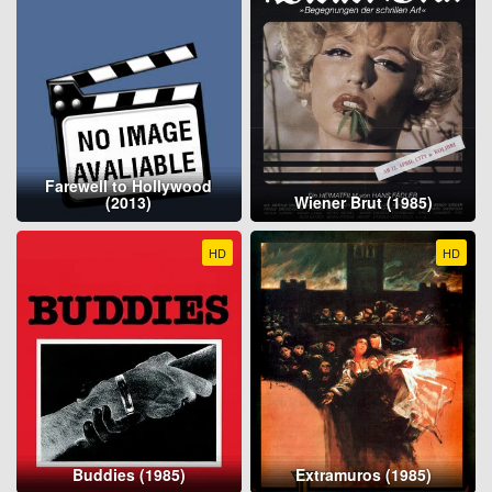
Farewell to Hollywood
(2013)
Wiener Brut (1985)
HD
HD
Buddies (1985)
Extramuros (1985)