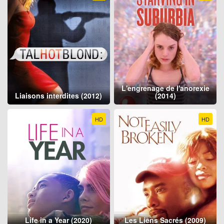
L'engrenage de l'anorexie
Liaisons interdites (2012)
(2014)
HD
HD
Life in a Year (2020)
Les Liens Sacrés (2009)