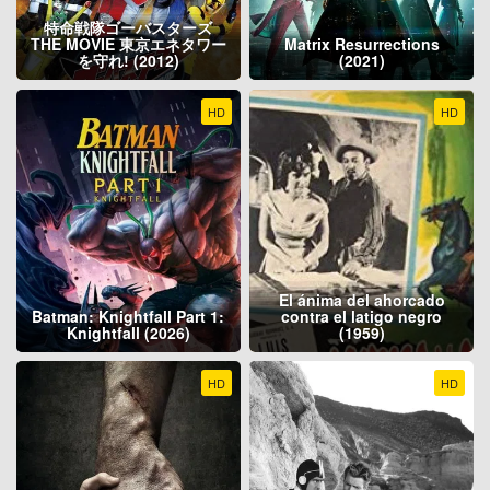
特命戦隊ゴーバスターズ
THE MOVIE 東京エネタワー
Matrix Resurrections
を守れ! (2012)
(2021)
HD
HD
El ánima del ahorcado
Batman: Knightfall Part 1:
contra el latigo negro
Knightfall (2026)
(1959)
HD
HD