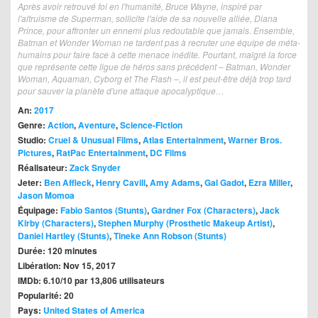
Après avoir retrouvé foi en l'humanité, Bruce Wayne, inspiré par
l'altruisme de Superman, sollicite l'aide de sa nouvelle alliée, Diana
Prince, pour affronter un ennemi plus redoutable que jamais. Ensemble,
Batman et Wonder Woman ne tardent pas à recruter une équipe de méta-
humains pour faire face à cette menace inédite. Pourtant, malgré la force
que représente cette ligue de héros sans précédent – Batman, Wonder
Woman, Aquaman, Cyborg et The Flash –, il est peut-être déjà trop tard
pour sauver la planète d'une attaque apocalyptique…
An:
2017
Genre:
Action
,
Aventure
,
Science-Fiction
Studio:
Cruel & Unusual Films
,
Atlas Entertainment
,
Warner Bros.
Pictures
,
RatPac Entertainment
,
DC Films
Réalisateur:
Zack Snyder
Jeter:
Ben Affleck
,
Henry Cavill
,
Amy Adams
,
Gal Gadot
,
Ezra Miller
,
Jason Momoa
Équipage:
Fabio Santos (Stunts)
,
Gardner Fox (Characters)
,
Jack
Kirby (Characters)
,
Stephen Murphy (Prosthetic Makeup Artist)
,
Daniel Hartley (Stunts)
,
Tineke Ann Robson (Stunts)
Durée: 120 minutes
Libération: Nov 15, 2017
IMDb: 6.10/10 par 13,806 utilisateurs
Popularité: 20
Pays:
United States of America