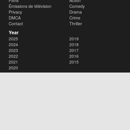
Films
Action
Émissions de télévision
Comedy
Privacy
Drama
DMCA
Crime
Contact
Thriller
Year
2025
2019
2024
2018
2023
2017
2022
2016
2021
2015
2020
Copyright © 2026
xalaflix
. All Rights Reserved.
Disclaimer: This site does not store any files on its server. All contents
are provided by non-affiliated third parties.
xalaflix
flim en streaming
xalaflix eu
xalaflix fr
xalaflix streaming