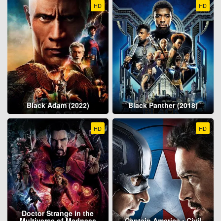
HD
HD
Black Adam (2022)
Black Panther (2018)
HD
HD
Doctor Strange in the
Multiverse of Madness
Captain America : Civil