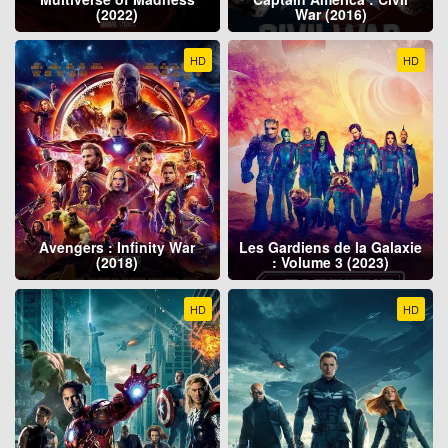
(2022)
War (2016)
HD
HD
Avengers : Infinity War
Les Gardiens de la Galaxie
(2018)
: Volume 3 (2023)
HD
HD