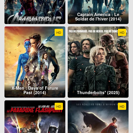
Captain America : Le
Avengers (2012)
Soldat de l'hiver (2014)
HD
HD
X-Men : Days of Future
Past (2014)
Thunderbolts* (2025)
HD
HD