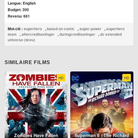
Langue: English
Budget: 300
Revenu: 661
Mot-clé :
superhero
,
based on comic
,
super power
,
superhero
team
,
aftercreditsstinger
,
duringcreditsstinger
,
dc extended
universe (dceu)
SIMILAIRE FILMS
HD
HD
Zombies Have Fallen
Superman II : The Richard