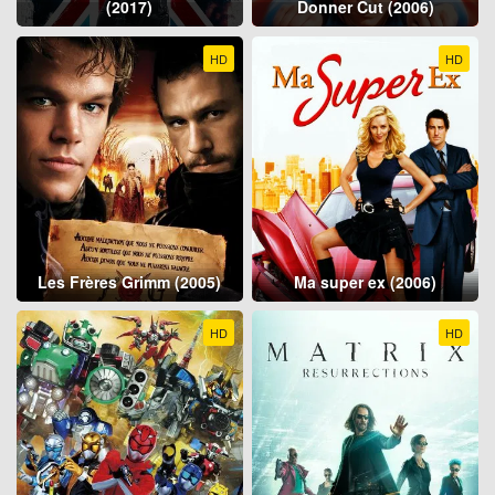
(2017)
Donner Cut (2006)
HD
HD
Les Frères Grimm (2005)
Ma super ex (2006)
HD
HD