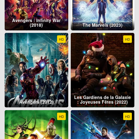
Avengers : Infinity War
(2018)
The Marvels (2023)
HD
HD
Les Gardiens de la Galaxie
Avengers (2012)
: Joyeuses Fêtes (2022)
HD
HD