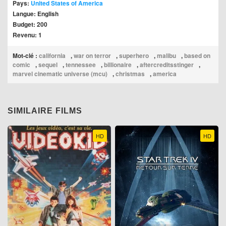
Pays:
United States of America
Langue: English
Budget: 200
Revenu: 1
Mot-clé :
california
,
war on terror
,
superhero
,
malibu
,
based on
comic
,
sequel
,
tennessee
,
billionaire
,
aftercreditsstinger
,
marvel cinematic universe (mcu)
,
christmas
,
america
SIMILAIRE FILMS
HD
HD