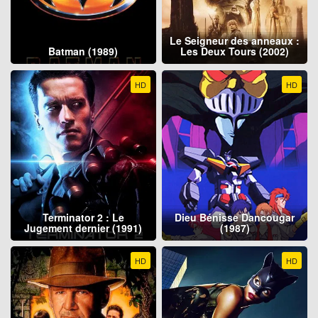
Le Seigneur des anneaux :
Batman (1989)
Les Deux Tours (2002)
HD
HD
Terminator 2 : Le
Dieu Bénisse Dancougar
Jugement dernier (1991)
(1987)
HD
HD