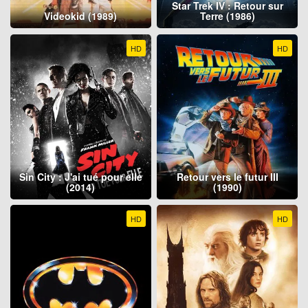
Star Trek IV : Retour sur
Videokid (1989)
Terre (1986)
HD
HD
Sin City : J'ai tué pour elle
Retour vers le futur III
(2014)
(1990)
HD
HD