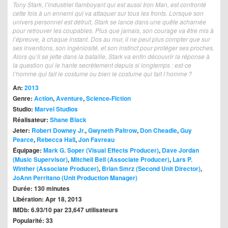
Tony Stark, l’industriel flamboyant qui est aussi Iron Man, est confronté
cette fois à un ennemi qui va attaquer sur tous les fronts. Lorsque son
univers personnel est détruit, Stark se lance dans une quête acharnée
pour retrouver les coupables. Plus que jamais, son courage va être mis à
l’épreuve, à chaque instant. Dos au mur, il ne peut plus compter que sur
ses inventions, son ingéniosité, et son instinct pour protéger ses proches.
Alors qu’il se jette dans la bataille, Stark va enfin découvrir la réponse à
la question qui le hante secrètement depuis si longtemps : est‐ce
l’homme qui fait le costume ou bien le costume qui fait l’homme ?
An:
2013
Genre:
Action
,
Aventure
,
Science-Fiction
Studio:
Marvel Studios
Réalisateur:
Shane Black
Jeter:
Robert Downey Jr.
,
Gwyneth Paltrow
,
Don Cheadle
,
Guy
Pearce
,
Rebecca Hall
,
Jon Favreau
Équipage:
Mark G. Soper (Visual Effects Producer)
,
Dave Jordan
(Music Supervisor)
,
Mitchell Bell (Associate Producer)
,
Lars P.
Winther (Associate Producer)
,
Brian Smrz (Second Unit Director)
,
JoAnn Perritano (Unit Production Manager)
Durée: 130 minutes
Libération: Apr 18, 2013
IMDb: 6.93/10 par 23,647 utilisateurs
Popularité: 33