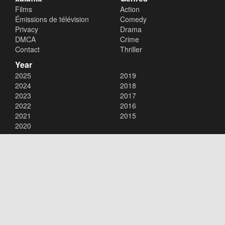
Films
Action
Émissions de télévision
Comedy
Privacy
Drama
DMCA
Crime
Contact
Thriller
Year
2025
2019
2024
2018
2023
2017
2022
2016
2021
2015
2020
Copyright © 2026
xalaflix
. All Rights Reserved.
Disclaimer: This site does not store any files on its server. All contents
are provided by non-affiliated third parties.
xalaflix
flim en streaming
xalaflix eu
xalaflix fr
xalaflix streaming