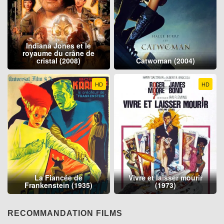
Indiana Jones et le
royaume du crâne de
cristal (2008)
Catwoman (2004)
HD
HD
La Fiancée de
Vivre et laisser mourir
Frankenstein (1935)
(1973)
RECOMMANDATION FILMS