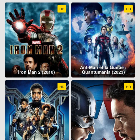
HD
HD
Ant-Man et la Guêpe :
Iron Man 2 (2010)
Quantumania (2023)
HD
HD