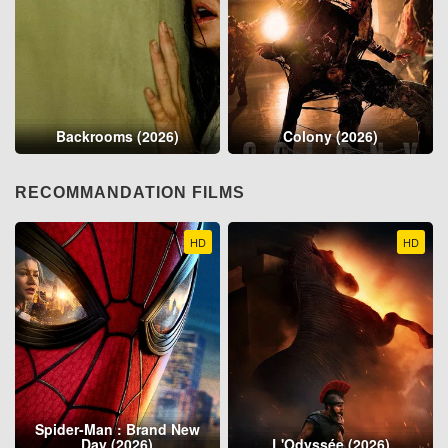
Backrooms (2026)
Colony (2026)
RECOMMANDATION FILMS
HD
HD
Spider-Man : Brand New
Day (2026)
L'Odyssée (2026)