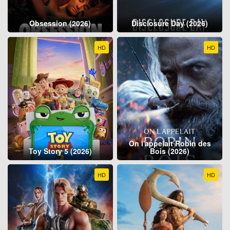
Obsession (2026)
Disclosure Day (2026)
HD
HD
On l'appelait Robin des
Toy Story 5 (2026)
Bois (2026)
HD
HD