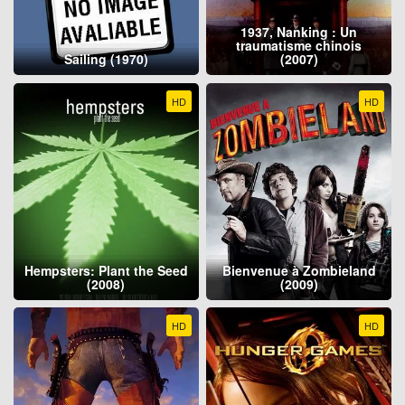
1937, Nanking : Un
traumatisme chinois
Sailing (1970)
(2007)
HD
HD
Hempsters: Plant the Seed
Bienvenue à Zombieland
(2008)
(2009)
HD
HD