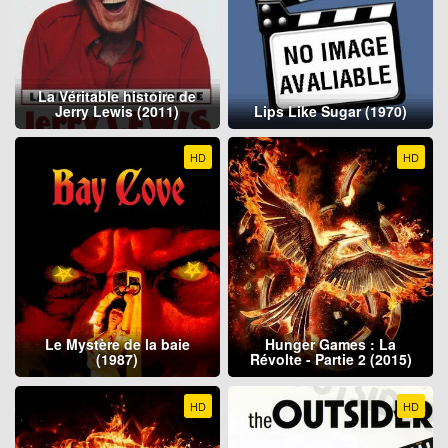
La Véritable histoire de
Jerry Lewis (2011)
Lips Like Sugar (1970)
HD
HD
Le Mystère de la baie
Hunger Games : La
(1987)
Révolte - Partie 2 (2015)
HD
HD