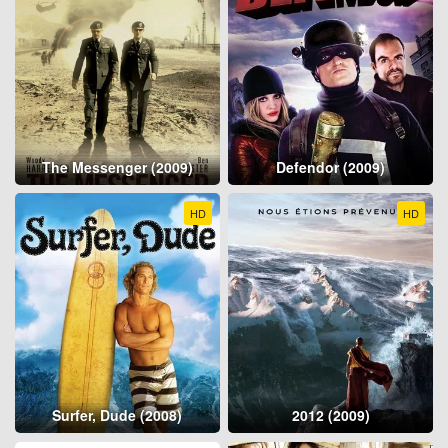
The Messenger (2009)
Defendor (2009)
HD
HD
Surfer, Dude (2008)
2012 (2009)