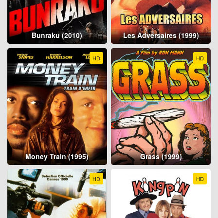
Bunraku (2010)
Les Adversaires (1999)
HD
HD
Money Train (1995)
Grass (1999)
HD
HD