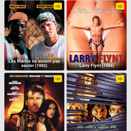
HD
HD
Les Blancs ne savent pas
sauter (1992)
Larry Flynt (1996)
HD
HD