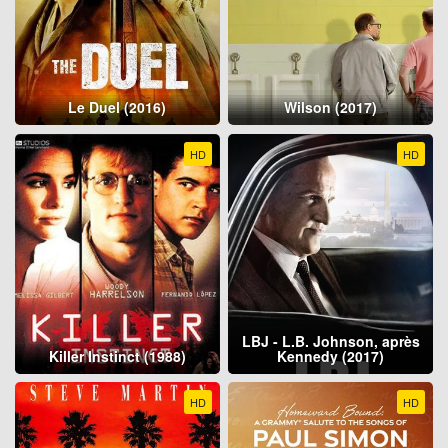
Le Duel (2016)
Wilson (2017)
HD
HD
LBJ - L.B. Johnson, après
Killer Instinct (1988)
Kennedy (2017)
HD
HD