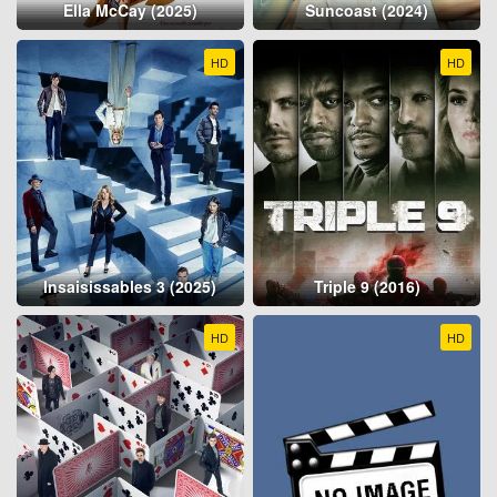
Ella McCay (2025)
Suncoast (2024)
HD
HD
Insaisissables 3 (2025)
Triple 9 (2016)
HD
HD