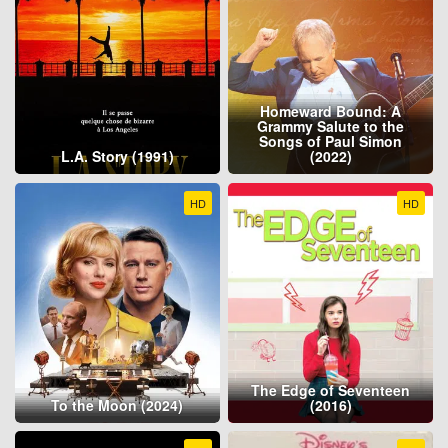
Homeward Bound: A
Grammy Salute to the
Songs of Paul Simon
L.A. Story (1991)
(2022)
HD
HD
The Edge of Seventeen
To the Moon (2024)
(2016)