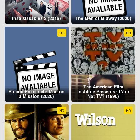
Insaisissables 2 (2016)
The Men of Midway (2020)
HD
HD
The American Film
Roland Emmerich: Man on
Institute Presents: TV or
a Mission (2020)
Not TV? (1990)
HD
HD