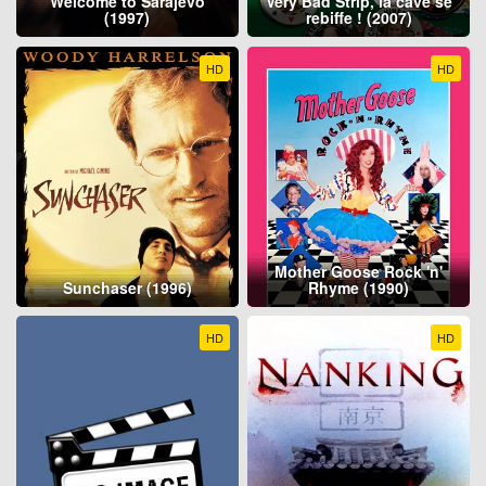
Welcome to Sarajevo
Very Bad Strip, la cave se
(1997)
rebiffe ! (2007)
HD
HD
Mother Goose Rock 'n'
Sunchaser (1996)
Rhyme (1990)
HD
HD