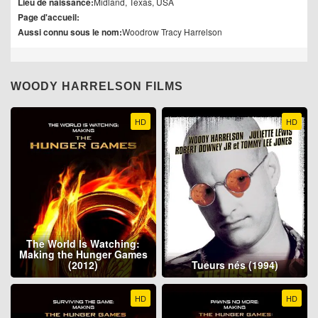
Lieu de naissance:
Midland, Texas, USA
Page d'accueil:
Aussi connu sous le nom:
Woodrow Tracy Harrelson
WOODY HARRELSON FILMS
HD
HD
The World Is Watching:
Making the Hunger Games
(2012)
Tueurs nés (1994)
HD
HD