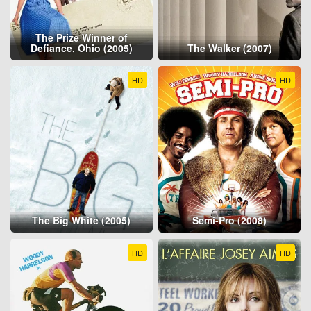
The Prize Winner of
Defiance, Ohio (2005)
The Walker (2007)
HD
HD
The Big White (2005)
Semi-Pro (2008)
HD
HD