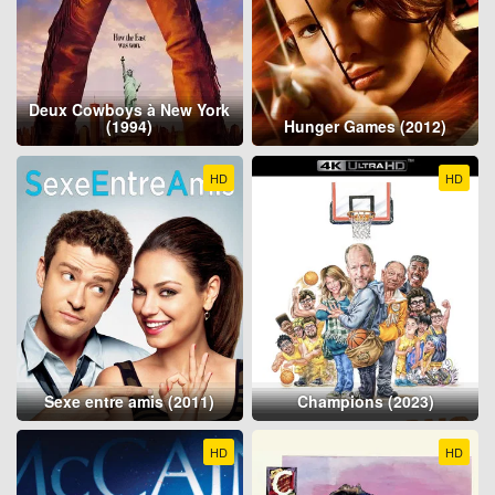
Deux Cowboys à New York
(1994)
Hunger Games (2012)
HD
HD
Sexe entre amis (2011)
Champions (2023)
HD
HD