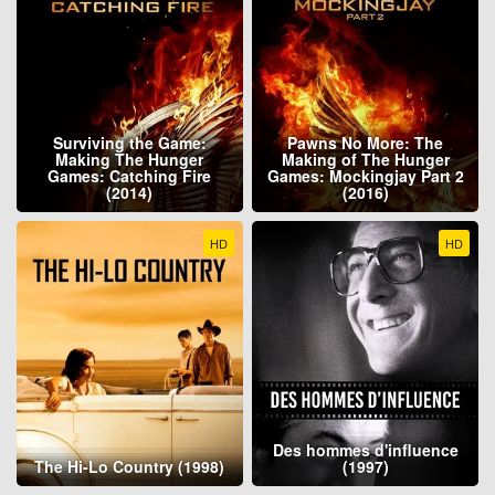
Surviving the Game:
Pawns No More: The
Making The Hunger
Making of The Hunger
Games: Catching Fire
Games: Mockingjay Part 2
(2014)
(2016)
HD
HD
Des hommes d'influence
The Hi-Lo Country (1998)
(1997)