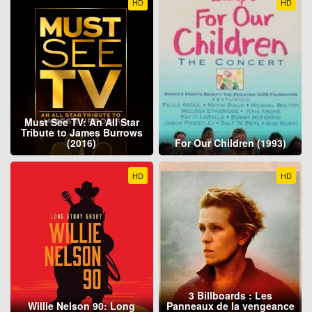
HD
HD
Must See TV: An All Star
Tribute to James Burrows
(2016)
For Our Children (1993)
HD
HD
3 Billboards : Les
Willie Nelson 90: Long
Panneaux de la vengeance