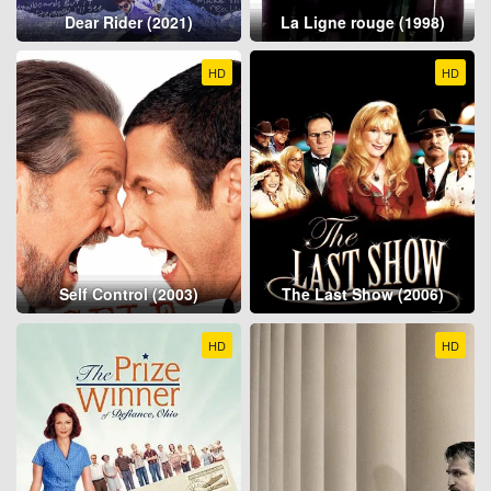
Dear Rider (2021)
La Ligne rouge (1998)
HD
HD
Self Control (2003)
The Last Show (2006)
HD
HD