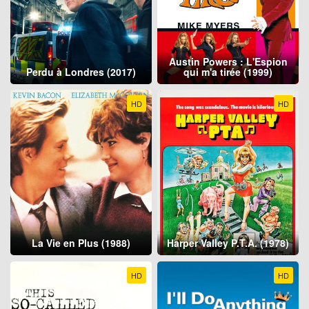
Austin Powers : L'Espion
Perdu à Londres (2017)
qui m'a tirée (1999)
HD
HD
La Vie en Plus (1988)
Harper Valley P.T.A. (1978)
HD
HD