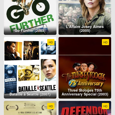
L'Affaire Josey Aimes
Go Further (2003)
(2005)
HD
HD
Three Stooges 75th
Bataille à Seattle (2007)
Anniversary Special (2003)
HD
HD