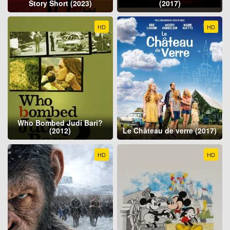
Story Short (2023)
(2017)
HD
HD
Who Bombed Judi Bari?
(2012)
Le Château de verre (2017)
HD
HD