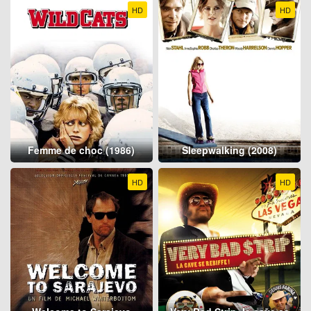
HD
HD
Femme de choc (1986)
Sleepwalking (2008)
HD
HD