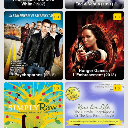
Whim (1987)
Ted & Venus (1991)
HD
HD
Hunger Games :
7 Psychopathes (2012)
L'Embrasement (2013)
HD
HD