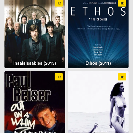
HD
HD
Insaisissables (2013)
Ethos (2011)
HD
HD
Paul Reiser: Out on a