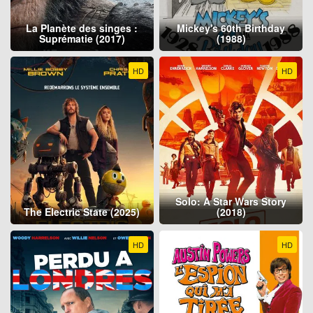
La Planète des singes :
Mickey's 60th Birthday
Suprématie (2017)
(1988)
HD
HD
Solo: A Star Wars Story
The Electric State (2025)
(2018)
HD
HD