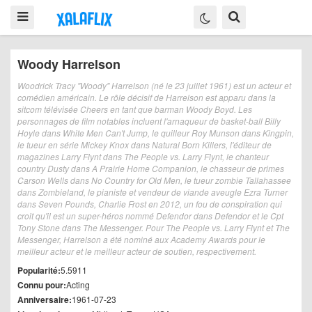
Woody Harrelson
Woodrick Tracy "Woody" Harrelson (né le 23 juillet 1961) est un acteur et
comédien américain. Le rôle décisif de Harrelson est apparu dans la
sitcom télévisée Cheers en tant que barman Woody Boyd. Les
personnages de film notables incluent l'arnaqueur de basket-ball Billy
Hoyle dans White Men Can't Jump, le quilleur Roy Munson dans Kingpin,
le tueur en série Mickey Knox dans Natural Born Killers, l'éditeur de
magazines Larry Flynt dans The People vs. Larry Flynt, le chanteur
country Dusty dans A Prairie Home Companion, le chasseur de primes
Carson Wells dans No Country for Old Men, le tueur zombie Tallahassee
dans Zombieland, le pianiste et vendeur de viande aveugle Ezra Turner
dans Seven Pounds, Charlie Frost en 2012, un fou de conspiration qui
croit qu'il est un super-héros nommé Defendor dans Defendor et le Cpt
Tony Stone dans The Messenger. Pour The People vs. Larry Flynt et The
Messenger, Harrelson a été nominé aux Academy Awards pour le
meilleur acteur et le meilleur acteur de soutien, respectivement.
Popularité:
5.5911
Connu pour:
Acting
Anniversaire:
1961-07-23