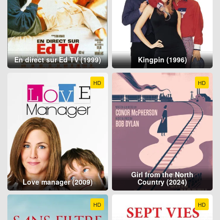
En direct sur Ed TV (1999)
Kingpin (1996)
HD
HD
Girl from the North
Love manager (2009)
Country (2024)
HD
HD