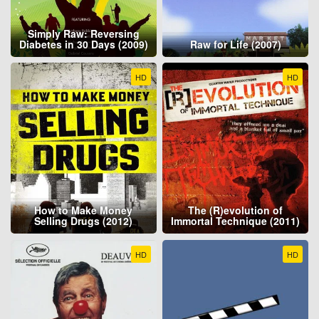
Simply Raw: Reversing
Diabetes in 30 Days (2009)
Raw for Life (2007)
HD
HD
How to Make Money
The (R)evolution of
Selling Drugs (2012)
Immortal Technique (2011)
HD
HD