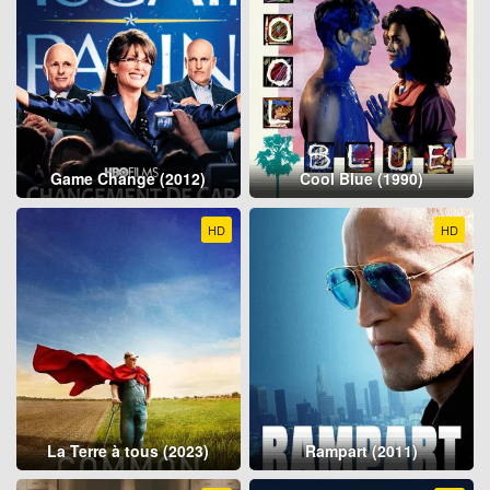
Game Change (2012)
Cool Blue (1990)
HD
HD
La Terre à tous (2023)
Rampart (2011)