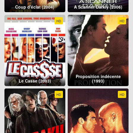
Coup d'éclat (2004)
A Scanner Darkly (2006)
HD
HD
Proposition indécente
Le Casse (2003)
(1993)
HD
HD