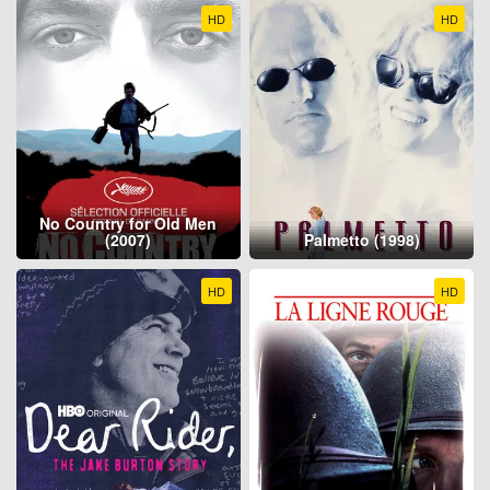
HD
HD
No Country for Old Men
(2007)
Palmetto (1998)
HD
HD