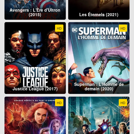
Avengers : L'Ère d'Ultron
(2015)
Les Éternels (2021)
HD
HD
Superman : L'Homme de
Justice League (2017)
demain (2020)
HD
HD