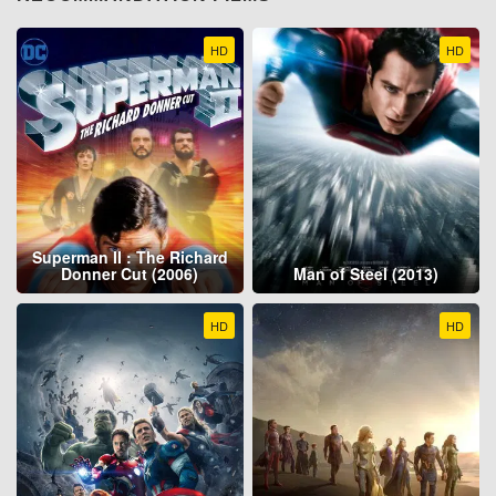
HD
HD
Superman II : The Richard
Donner Cut (2006)
Man of Steel (2013)
HD
HD