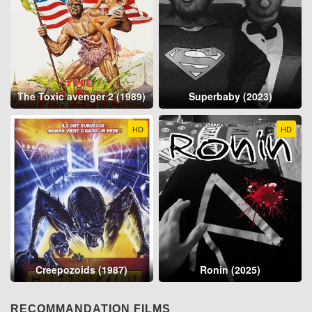
The Toxic avenger 2 (1989)
Superbaby (2023)
HD
HD
Creepozoids (1987)
Ronin (2025)
RECOMMANDATION FILMS