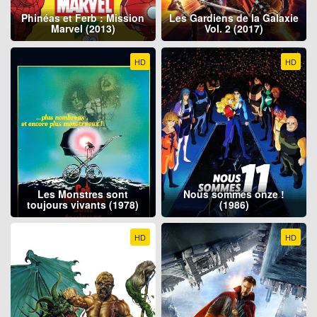
Phinéas et Ferb : Mission
Les Gardiens de la Galaxie
Marvel (2013)
Vol. 2 (2017)
HD
HD
Les Monstres sont
Nous sommes onze !
toujours vivants (1978)
(1986)
HD
HD