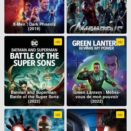
X-Men : Dark Phoenix
(2019)
Avengers (2012)
HD
HD
Batman and Superman:
Green Lantern : Méfiez-
Battle of the Super Sons
vous de mon pouvoir
(2022)
(2022)
HD
HD