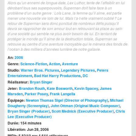
Alors qu’un ennemi de longue date, Lex Luthor, tente de l’affaiblir en lui
dérobant tous ses superpouvoirs, Superman doit faire face à un
problème d’un autre genre : Loïs Lane, la femme qu’il aime, est partie
mener une nouvelle vie loin de lui. Mais l’a‐t‐elle vraiment oublié ? Le
retour de Superman sera donc ponctué de nombreux défis puisqu’il
devra se rapprocher de son amour tout en retrouvant sa place au sein
d’une société qui semble ne plus avoir besoin de lui. En tentant de
protéger le monde qu’il aime de la destruction totale, Superman se
retrouve au centre d’une aventure incroyable qui le mènera des fonds de
l’océan à des milliers d’années lumière de notre galaxie.
An:
2006
Genre:
Science-Fiction
,
Action
,
Aventure
Studio:
Warner Bros. Pictures
,
Legendary Pictures
,
Peters
Entertainment
,
Bad Hat Harry Productions
,
DC
Réalisateur:
Bryan Singer
Jeter:
Brandon Routh
,
Kate Bosworth
,
Kevin Spacey
,
James
Marsden
,
Parker Posey
,
Frank Langella
Équipage:
Newton Thomas Sigel (Director of Photography)
,
Michael
Dougherty (Screenplay)
,
John Ottman (Original Music Composer)
,
Bryan Singer (Producer)
,
Scott Mednick (Executive Producer)
,
Chris
Lee (Executive Producer)
Durée: 154 minutes
Libération: Jun 28, 2006
IMDb: 5.82/10 par 4,644 utilisateurs