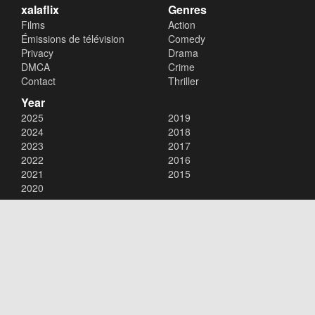
xalaflix
Genres
Films
Action
Émissions de télévision
Comedy
Privacy
Drama
DMCA
Crime
Contact
Thriller
Year
2025
2019
2024
2018
2023
2017
2022
2016
2021
2015
2020
Copyright © 2026
xalaflix
. All Rights Reserved.
Disclaimer: This site does not store any files on its server. All contents
are provided by non-affiliated third parties.