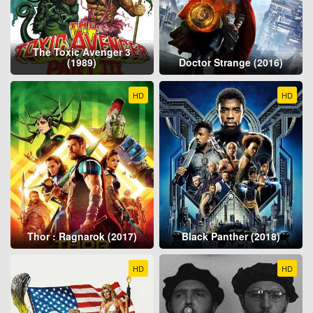
The Toxic Avenger 3
(1989)
Doctor Strange (2016)
HD
HD
Thor : Ragnarok (2017)
Black Panther (2018)
HD
HD