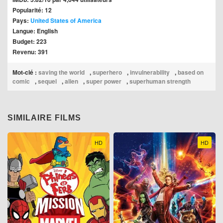
Popularité: 12
Pays:
United States of America
Langue: English
Budget: 223
Revenu: 391
Mot-clé :
saving the world
,
superhero
,
invulnerability
,
based on
comic
,
sequel
,
alien
,
super power
,
superhuman strength
SIMILAIRE FILMS
HD
HD