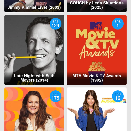
COUCH by Lena Situations
Jimmy Kimmel Live! (2003)
(2025)
EPS
EPS
124
1
Late Night with Seth
MTV Movie & TV Awards
Meyers (2014)
(1992)
EPS
EPS
175
12