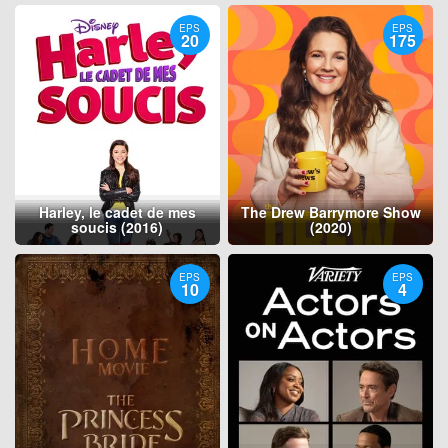
EPS
EPS
20
175
Harley, le cadet de mes
The Drew Barrymore Show
soucis (2016)
(2020)
EPS
EPS
10
4