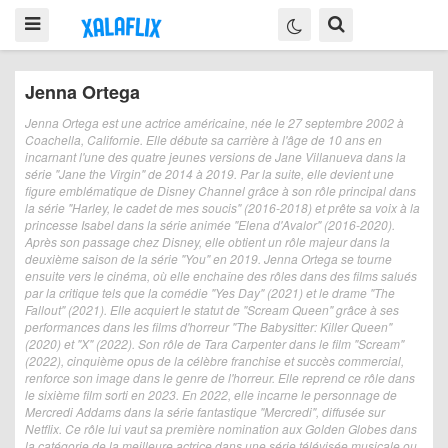
Jenna Ortega
Jenna Ortega est une actrice américaine, née le 27 septembre 2002 à
Coachella, Californie. Elle débute sa carrière à l'âge de 10 ans en
incarnant l'une des quatre jeunes versions de Jane Villanueva dans la
série "Jane the Virgin" de 2014 à 2019. Par la suite, elle devient une
figure emblématique de Disney Channel grâce à son rôle principal dans
la série "Harley, le cadet de mes soucis" (2016-2018) et prête sa voix à la
princesse Isabel dans la série animée "Elena d'Avalor" (2016-2020).
Après son passage chez Disney, elle obtient un rôle majeur dans la
deuxième saison de la série "You" en 2019. Jenna Ortega se tourne
ensuite vers le cinéma, où elle enchaîne des rôles dans des films salués
par la critique tels que la comédie "Yes Day" (2021) et le drame "The
Fallout" (2021). Elle acquiert le statut de "Scream Queen" grâce à ses
performances dans les films d'horreur "The Babysitter: Killer Queen"
(2020) et "X" (2022). Son rôle de Tara Carpenter dans le film "Scream"
(2022), cinquième opus de la célèbre franchise et succès commercial,
renforce son image dans le genre de l'horreur. Elle reprend ce rôle dans
le sixième film sorti en 2023. En 2022, elle incarne le personnage de
Mercredi Addams dans la série fantastique "Mercredi", diffusée sur
Netflix. Ce rôle lui vaut sa première nomination aux Golden Globes dans
la catégorie de la meilleure actrice dans une série télévisée musicale ou