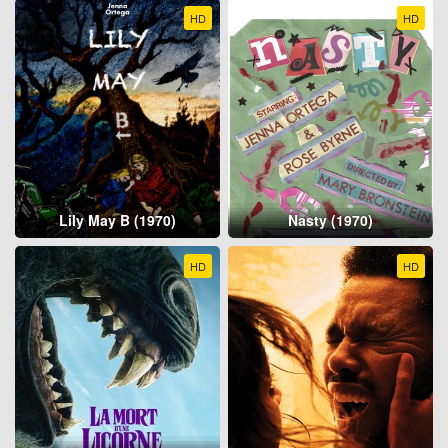
HD
HD
Lily May B (1970)
Nasty (1970)
HD
HD