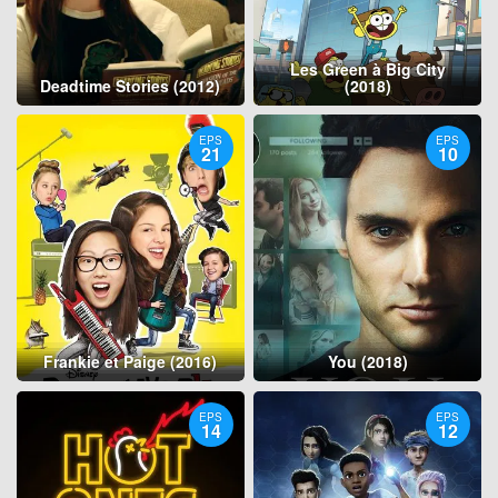
Les Green à Big City
Deadtime Stories (2012)
(2018)
EPS
EPS
21
10
Frankie et Paige (2016)
You (2018)
EPS
EPS
14
12