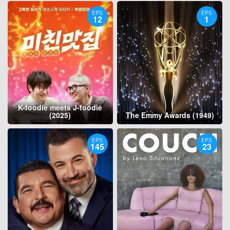
EPS
EPS
12
1
K-foodie meets J-foodie
(2025)
The Emmy Awards (1949)
EPS
EPS
145
23