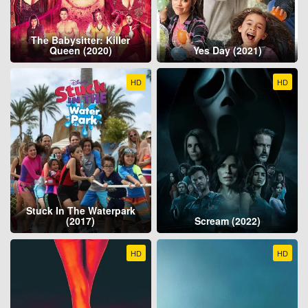
The Babysitter: Killer
Queen (2020)
Yes Day (2021)
HD
HD
Stuck In The Waterpark
(2017)
Scream (2022)
HD
HD