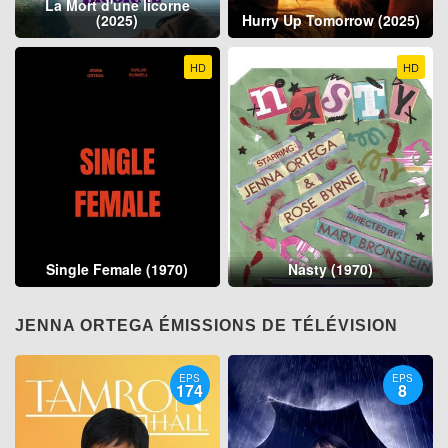
La Mort d'une licorne
(2025)
Hurry Up Tomorrow (2025)
HD
HD
Single Female (1970)
Nasty (1970)
JENNA ORTEGA ÉMISSIONS DE TÉLÉVISION
EPS
EPS
174
8