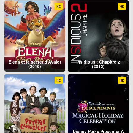
HD
HD
Elena et le secret d'Avalor
Insidious : Chapitre 2
(2016)
(2013)
HD
HD
Disney Parks Presents: A