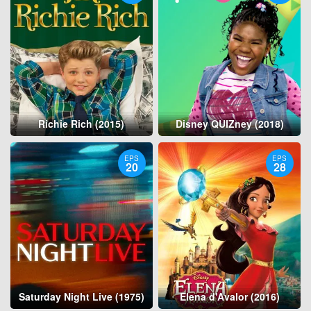
Richie Rich (2015)
Disney QUIZney (2018)
EPS
EPS
20
28
Saturday Night Live (1975)
Elena d'Avalor (2016)