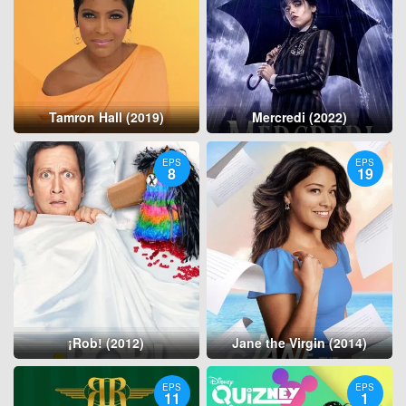
Tamron Hall (2019)
Mercredi (2022)
EPS
EPS
8
19
¡Rob! (2012)
Jane the Virgin (2014)
EPS
EPS
11
1