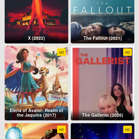
X (2022)
The Fallout (2021)
HD
HD
Elena of Avalor: Realm of
the Jaquins (2017)
The Gallerist (2026)
HD
HD