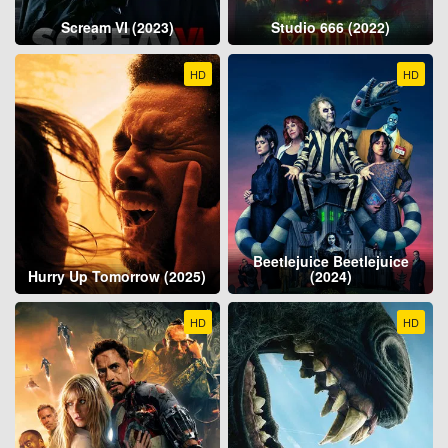
Scream VI (2023)
Studio 666 (2022)
HD
HD
Beetlejuice Beetlejuice
Hurry Up Tomorrow (2025)
(2024)
HD
HD