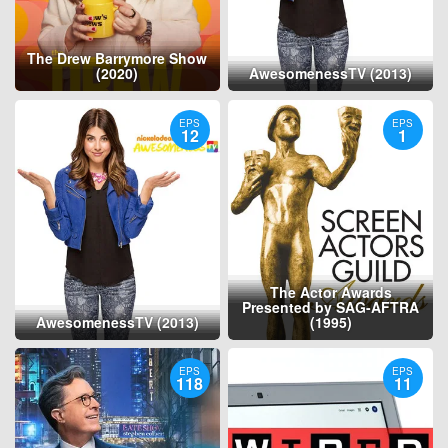
The Drew Barrymore Show
(2020)
AwesomenessTV (2013)
EPS
EPS
12
1
The Actor Awards
Presented by SAG-AFTRA
AwesomenessTV (2013)
(1995)
EPS
EPS
118
11