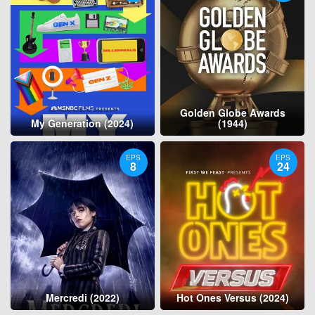
Golden Globe Awards
My Generation (2024)
(1944)
EPS
EPS
8
24
Mercredi (2022)
Hot Ones Versus (2024)