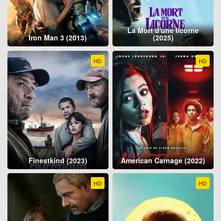
La Mort d'une licorne
Iron Man 3 (2013)
(2025)
HD
HD
Finestkind (2023)
American Carnage (2022)
HD
HD