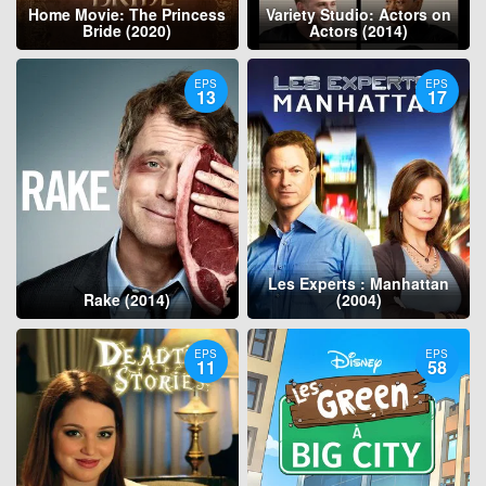
Home Movie: The Princess
Variety Studio: Actors on
Bride (2020)
Actors (2014)
EPS
EPS
13
17
Les Experts : Manhattan
Rake (2014)
(2004)
EPS
EPS
11
58