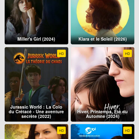
Miller's Girl (2024)
Klara et le Soleil (2026)
HD
HD
Jurassic World : La Colo
du Crétacé - Une aventure
Hiver, Printemps, Été ou
secrète (2022)
Automne (2024)
HD
HD