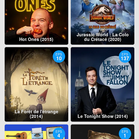
Jurassic World : La Colo
Hot Ones (2015)
du Crétacé (2020)
EPS
EPS
10
137
La Forêt de l'étrange
(2014)
Le Tonight Show (2014)
EPS
EPS
4
1